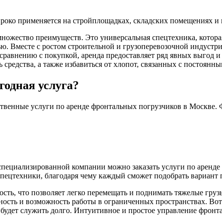
око применяется на стройплощадках, складских помещениях и 
е множество преимуществ. Это универсальная спецтехника, кото
ю. Вместе с ростом строительной и грузоперевозочной индустр
 сравнению с покупкой, аренда предоставляет ряд явных выгод 
 средства, а также избавиться от хлопот, связанных с постоян
годная услуга?
твенные услуги по аренде фронтальных погрузчиков в Москве. Ф
 специализированной компании можно заказать услуги по аренде
пецтехники, благодаря чему каждый сможет подобрать вариант 
ь, что позволяет легко перемещать и поднимать тяжелые грузы.
ость и возможность работы в ограниченных пространствах. Вот
будет служить долго. Интуитивное и простое управление фронт