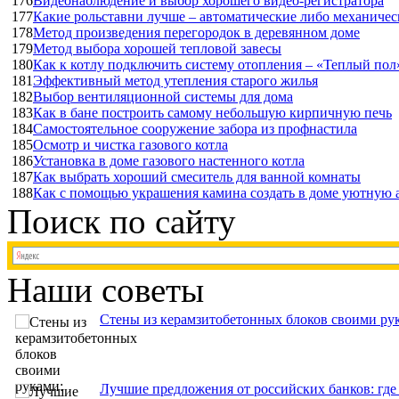
176
Видеонаблюдение и выбор хорошего видео-регистратора
177
Какие рольставни лучше – автоматические либо механичес
178
Метод произведения перегородок в деревянном доме
179
Метод выбора хорошей тепловой завесы
180
Как к котлу подключить систему отопления – «Теплый пол
181
Эффективный метод утепления старого жилья
182
Выбор вентиляционной системы для дома
183
Как в бане построить самому небольшую кирпичную печь
184
Самостоятельное сооружение забора из профнастила
185
Осмотр и чистка газового котла
186
Установка в доме газового настенного котла
187
Как выбрать хороший смеситель для ванной комнаты
188
Как с помощью украшения камина создать в доме уютную 
Поиск по сайту
Наши советы
Стены из керамзитобетонных блоков своими рук
Лучшие предложения от российских банков: где