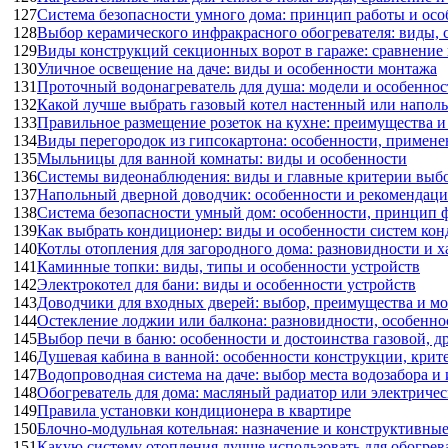
127
Система безопасности умного дома: принцип работы и ос
128
Выбор керамического инфракрасного обогревателя: виды, 
129
Виды конструкций секционных ворот в гараже: сравнение
130
Уличное освещение на даче: виды и особенности монтажа
131
Проточный водонагреватель для душа: модели и особеннос
132
Какой лучше выбрать газовый котел настенный или напол
133
Правильное размещение розеток на кухне: преимущества и
134
Виды перегородок из гипсокартона: особенности, примене
135
Мыльницы для ванной комнаты: виды и особенности
136
Системы видеонаблюдения: виды и главные критерии выб
137
Напольный дверной доводчик: особенности и рекомендаци
138
Система безопасности умный дом: особенности, принцип 
139
Как выбрать кондиционер: виды и особенности систем ко
140
Котлы отопления для загородного дома: разновидности и 
141
Каминные топки: виды, типы и особенности устройств
142
Электрокотел для бани: виды и особенности устройств
143
Доводчики для входных дверей: выбор, преимущества и м
144
Остекление лоджии или балкона: разновидности, особенно
145
Выбор печи в баню: особенности и достоинства газовой, д
146
Душевая кабина в ванной: особенности конструкции, крит
147
Водопроводная система на даче: выбор места водозабора 
148
Обогреватель для дома: масляный радиатор или электричес
149
Правила установки кондиционера в квартире
150
Блочно-модульная котельная: назначение и конструктивны
151
Какую систему отопления лучше использовать для обогрев