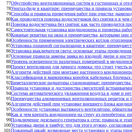
77
Обустройство вентиляционных систем в гостиницах и оте
78
Унитаз-биде в квартире: преимущества и правила установ
79
Способы и правила проведения работ при очистке дымохо
80
Как проводится поверка водосчетчиков без снятия и в че
81
Поверка водосчетчика без снятия: как часто проводится пр
82
Самостоятельная установка кондиционера и проверка раб
83
Кованые решетки на окна и преимущества, которыми они 
84
Особенности применения электрических котлов отопления 
85
Установка охранной сигнализации в квартире: преимущест
86
Установка выключателя света: основные этапы проведения
87
Основные правила замены замка во входной двери и инст
88
Уровень освещенности различных помещений в медицинс
89
Проект вентиляции для дачного домика: что стоит учесть н
90
Алгоритм действий при монтаже настенного кондиционера
91
Классификация и маркировка коробок кабельных блочных:
92
Биметаллические радиаторы стационарные: преимущества 
93
Правила установки и достоинства смесителей встраиваемо
94
Система автоматического увлажнения воздуха в доме и нег
95
Преимущества алюминиевых вентиляционных решеток и т
96
Алгоритм действий при установке внешнего блока кондици
97
Особенности установки вытяжного вентилятора: обязатель
98
Как и чем крепить кондиционер на стену из пенобетона: п
99
Подключение дизельного генератора к сети: правила и эта
100
Установка двери в тамбур: что для этого нужно, согласов
101
Пожарный шкаф: возможные места установки и этапы про