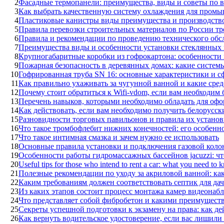
2
Фасадные термопанели: преимущества, виды и советы по в
3
Как выбрать качественную систему охлаждения для пром
4
Пластиковые канистры виды преимущества и производств
5
Правила перевозки строительных материалов по России тр
6
Правила и рекомендации по проведению технического обс
7
Преимущества виды и особенности установки стеклянных 
8
Крупногабаритные коробки из гофрокартона: особенности
9
Пожарная безопасность в деревянных домах: какие систем
10
Гофрированная труба SN 16: основные характеристики и с
11
Как правильно ухаживать за чугунной ванной и какие сред
12
Почему стоит обратиться к Wifi-vdom, если вам необходим
13
Перечень навыков, которыми необходимо обладать для оф
14
Как действовать, если вам необходимо получить белорусски
15
Разновидности торговых павильонов и правила их установ
16
Что такое тромбофлебит нижних конечностей: его особенн
17
Что такое интимная смазка и зачем нужно ее использовать
18
Основные правила установки и подключения газовой коло
19
Особенности работы гидромассажных бассейнов jacuzzi: чт
20
Useful tips for those who intend to rent a car: what you need to
21
Полезные рекомендации по уходу за акриловой ванной: как
22
Каким требованиям должен соответствовать септик для дач
23
Из каких этапов состоит процесс монтажа камер видеонаб
24
Что представляет собой фибробетон и какими преимуществ
25
Секреты успешной подготовки к экзамену на права: как де
26
Как вернуть водительское удостоверение, если вас лишили 