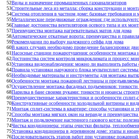
52
Виды и назначение промышленных газоанализаторов
53
Строительные леса из металла: сборка конструкции и монт
54
Система отопления в частном доме: базовые требования и
55
Металлические передвижные ограждения: где используются
56
Главные достоинства вентиляторов осевого типа и их мон
57
Преимущества монтажа нагревательных матов для дома
58
Автоматические откатные ворота: преимущества и правил
59
Рекомендации по выбору надежного сейфа для дома
60
В каких случаях необходимо проведение балансировки дви
61
Насосные станции пожаротушения: особенности монтажа и
62
Достоинства систем контроля микроклимата и процесс мо
63
Установка видеонаблюдения: можно ли выполнить работы 
64
Правила установки наружного блока мультисплит системы
65
Необходимые материалы и инструменты для монтажа вытя
66
Особенности монтажа пожарной лестницы и предъявляемы
67
Осуществление монтажа фасадных подъемников: тонкости
68
Парилка в бане своими руками: тонкости и нюансы строит
69
Преимущественные характеристики и особенности спли
70
Конструктивные особенности холодильной витрины и вид
71
Монтаж сплит-системы в квартире: способы установки и э
72
Способы монтажа мягких окон на веранде и преимущества
73
Монтаж и подключение настенного газового котла: полезн
74
Чистка кондиционера: этапы очистки фильтра, теплообмен
75
Установка кондиционера в деревянном доме: этапы и нюан
76
Последовательность этапов работ при установке пожарной