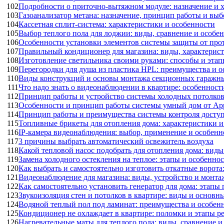
102
Подробности о приточно-вытяжном модуле: назначение и 
103
Газоанализатор метана: назначение, принцип работы и выб
104
Кассетная сплит-система: характеристики и особенности
105
Выбор теплого пола для лоджии: виды, сравнение и особе
106
Особенности установки элементов системы защиты от про
107
Правильный кондиционер для магазина: виды, характерис
108
Изготовление светильника своими руками: способы и этап
109
Перегородки для душа из пластика HPL: преимущества и о
110
Виды конструкций и основы монтажа секционных гаражн
111
Что надо знать о видеонаблюдении в квартире: особенност
112
Принцип работы и устройство системы холодных потолко
113
Особенности и принцип работы системы умный дом от Ap
114
Принцип работы и преимущества системы контроля доступ
115
Топливные брикеты для отопления дома: характеристики и
116
IP-камера видеонаблюдения: выбор, применение и особенн
117
3 причины выбрать автоматический освежитель воздуха
118
Какой тепловой насос подобрать для отопления дома: виды
119
Замена холодного остекления на теплое: этапы и особенно
120
Как выбрать и самостоятельно изготовить откатные ворота
121
Видеонаблюдение для магазина: виды, устройство и монта
122
Как самостоятельно установить генератор для дома: этапы
123
Звукоизоляция стен и потолков в квартире: виды и основн
124
Водяной теплый пол под ламинат: преимущества и особен
125
Кондиционер не охлаждает в квартире: поломки и этапы р
126
Нагревательные маты для теплого пола: виды, сравнение 