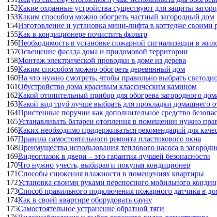
152
Какие охранные устройства существуют для защиты загоро
153
Каким способом можно обогреть частный загородный дом
154
Изготовление и установка мини-лифта в коттедже своими 
155
Как в кондиционере почистить фильтр
156
Необходимость в установке пожарной сигнализации в жил
157
Освещение фасада дома и придомовой территории
158
Монтаж электрической проводки в доме из дерева
159
Каким способом можно обогреть деревянный дом
160
На что нужно смотреть, чтобы правильно выбрать светод
161
Обустройство дома красивым классическим камином
162
Какой отопительный прибор для обогрева загородного дом
163
Какой вид труб лучше выбрать для прокладки домашнего 
164
Пристенные поручни как дополнительное средство безопа
165
Устанавливать батареи отопления в помещении нужно пра
166
Каких необходимо придерживаться рекомендаций для каче
167
Правила самостоятельного ремонта пластикового окна
168
Преимущества использования теплового насоса в загородн
169
Видеоглазок в двери – это гарантия лучшей безопасности
170
Что нужно учесть, выбирая и покупая кондиционер
171
Способы снижения влажности в помещениях квартиры
172
Установка своими руками переносного мобильного конди
173
Способ правильного подключения пожарного датчика в до
174
Как в своей квартире оборудовать сауну
175
Самостоятельное устранение обратной тяги