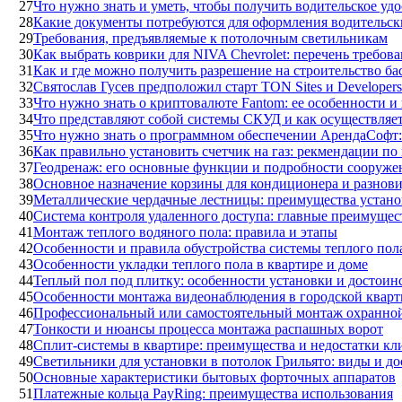
27
Что нужно знать и уметь, чтобы получить водительское уд
28
Какие документы потребуются для оформления водительск
29
Требования, предъявляемые к потолочным светильникам
30
Как выбрать коврики для NIVA Chevrolet: перечень требов
31
Как и где можно получить разрешение на строительство ба
32
Святослав Гусев предположил старт TON Sites и Developers
33
Что нужно знать о криптовалюте Fantom: ее особенности 
34
Что представляют собой системы СКУД и как осуществляет
35
Что нужно знать о программном обеспечении АрендаСофт:
36
Как правильно установить счетчик на газ: рекмендации п
37
Геодренаж: его основные функции и подробности сооруже
38
Основное назначение корзины для кондиционера и разнов
39
Металлические чердачные лестницы: преимущества устано
40
Система контроля удаленного доступа: главные преимущес
41
Монтаж теплого водяного пола: правила и этапы
42
Особенности и правила обустройства системы теплого пол
43
Особенности укладки теплого пола в квартире и доме
44
Теплый пол под плитку: особенности установки и достоин
45
Особенности монтажа видеонаблюдения в городской кварт
46
Профессиональный или самостоятельный монтаж охранно
47
Тонкости и нюансы процесса монтажа распашных ворот
48
Сплит-системы в квартире: преимущества и недостатки кл
49
Светильники для установки в потолок Грильято: виды и до
50
Основные характеристики бытовых форточных аппаратов
51
Платежные кольца PayRing: преимущества использования