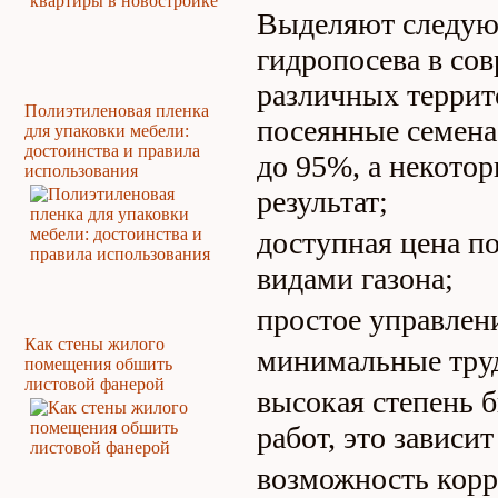
Выделяют следую
гидропосева в со
различных террит
Полиэтиленовая пленка
посеянные семена
для упаковки мебели:
достоинства и правила
до 95%, а некото
использования
результат;
доступная цена п
видами газона;
простое управле
Как стены жилого
минимальные труд
помещения обшить
листовой фанерой
высокая степень
работ, это зависи
возможность корр