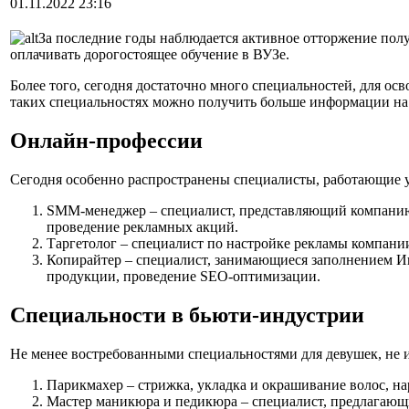
01.11.2022 23:16
За последние годы наблюдается активное отторжение полу
оплачивать дорогостоящее обучение в ВУЗе.
Более того, сегодня достаточно много специальностей, для о
таких специальностях можно получить больше информации н
Онлайн-профессии
Сегодня особенно распространены специалисты, работающие у
SMM-менеджер – специалист, представляющий компанию в
проведение рекламных акций.
Таргетолог – специалист по настройке рекламы компании
Копирайтер – специалист, занимающиеся заполнением Ин
продукции, проведение SEO-оптимизации.
Специальности в бьюти-индустрии
Не менее востребованными специальностями для девушек, не 
Парикмахер – стрижка, укладка и окрашивание волос, н
Мастер маникюра и педикюра – специалист, предлагающ