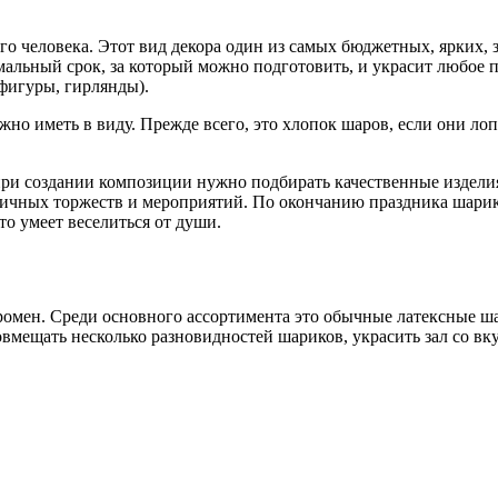
о человека. Этот вид декора один из самых бюджетных, ярких,
альный срок, за который можно подготовить, и украсит любое
 фигуры, гирлянды).
жно иметь в виду. Прежде всего, это хлопок шаров, если они ло
и создании композиции нужно подбирать качественные изделия,
ичных торжеств и мероприятий. По окончанию праздника шарик 
то умеет веселиться от души.
ромен. Среди основного ассортимента это обычные латексные ш
мещать несколько разновидностей шариков, украсить зал со вку