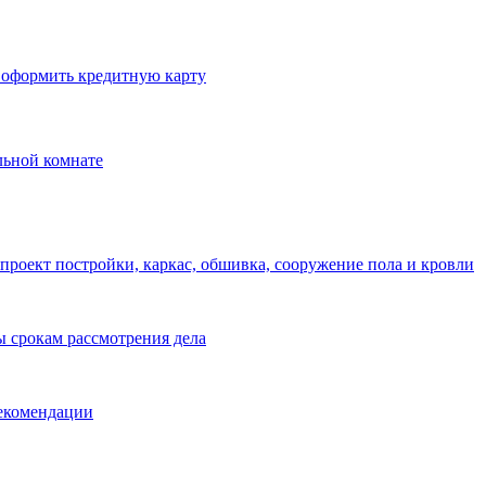
 оформить кредитную карту
льной комнате
проект постройки, каркас, обшивка, сооружение пола и кровли
ы срокам рассмотрения дела
рекомендации