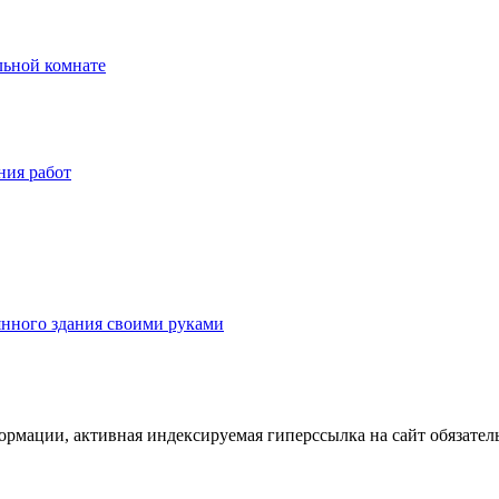
льной комнате
ния работ
янного здания своими руками
ормации, активная индексируемая гиперссылка на сайт обязател