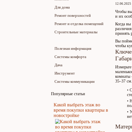
12.06.2025
Для дома
Чтобы вы
Ремонт поверхностей
и их осо
Ремонт и отделка помещений
Когда вы
различия
Строительные материалы
принять 
Дизайн помещений
Вы пойме
чтобы ку
Полезная информация
Ключе
Системы комфорта
Габар
Дача
Измерьте
маленько
Инструмент
комнаты 
35–37 см
Системы коммуникации
• 
Популярные статьи
ст
• 
Какой выбрать этаж во
по
время покупки квартиры в
• 
новостройке
не
Матер