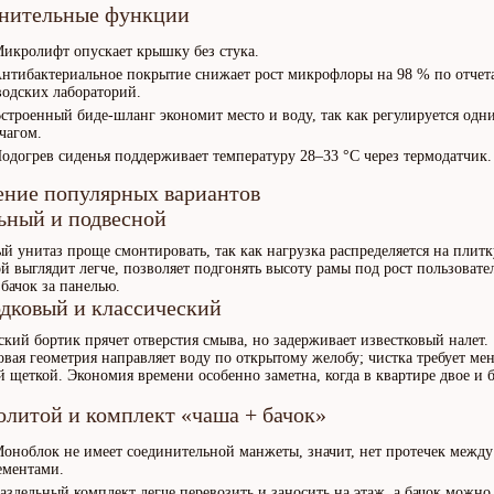
нительные функции
Микролифт опускает крышку без стука.
Антибактериальное покрытие снижает рост микрофлоры на 98 % по отчет
водских лабораторий.
Встроенный биде-шланг экономит место и воду, так как регулируется одн
чагом.
Подогрев сиденья поддерживает температуру 28–33 °C через термодатчик.
ение популярных вариантов
ьный и подвесной
й унитаз проще смонтировать, так как нагрузка распределяется на плитк
й выглядит легче, позволяет подгонять высоту рамы под рост пользовате
 бачок за панелью.
одковый и классический
ский бортик прячет отверстия смыва, но задерживает известковый налет.
овая геометрия направляет воду по открытому желобу; чистка требует ме
 щеткой. Экономия времени особенно заметна, когда в квартире двое и 
олитой и комплект «чаша + бачок»
Моноблок не имеет соединительной манжеты, значит, нет протечек между
ементами.
Раздельный комплект легче перевозить и заносить на этаж, а бачок можно