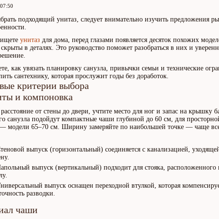
 07:50
брать подходящий унитаз, следует внимательно изучить предложения р
бенности.
 ищете
унитаз
для дома, перед глазами появляется десяток похожих модел
 скрыты в деталях. Это руководство поможет разобраться в них и уверен
решение.
те, как увязать планировку санузла, привычки семьи и технические огр
пить сантехнику, которая прослужит годы без доработок.
вые критерии выбора
иты и компоновка
 расстояние от стены до двери, учтите место для ног и запас на крышку б
го санузла подойдут компактные чаши глубиной до 60 см, для просторно
— модели 65–70 см. Ширину замеряйте по наибольшей точке — чаще все
.
Стеновой выпуск (горизонтальный) соединяется с канализацией, уходяще
ену.
Напольный выпуск (вертикальный) подходит для стояка, расположенного 
лу.
Универсальный выпуск оснащен переходной втулкой, которая компенсиру
точность разводки.
иал чаши