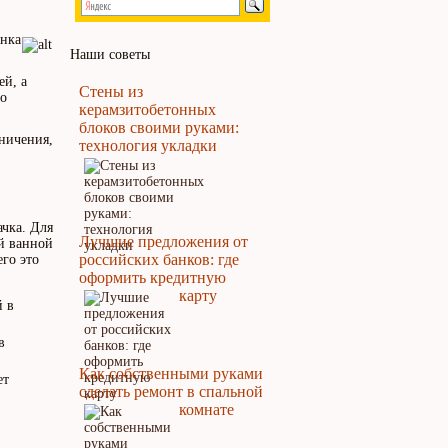
ынка
Наши советы
ей, а
Стены из
но
керамзитобетонных
блоков своими руками:
аничения,
технология укладки
ачка. Для
Лучшие предложения от
й ванной
российских банков: где
го это
оформить кредитную
карту
й в
в
Как собственными руками
ет
сделать ремонт в спальной
комнате