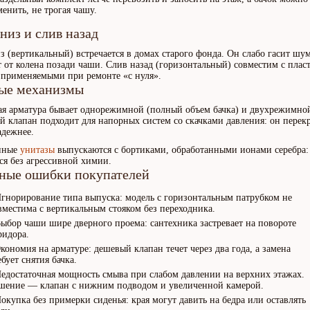
менить, не трогая чашу.
низ и слив назад
з (вертикальный) встречается в домах старого фонда. Он слабо гасит шум
т от колена позади чаши. Слив назад (горизонтальный) совместим с пла
 применяемыми при ремонте «с нуля».
ые механизмы
я арматура бывает однорежимной (полный объем бачка) и двухрежимной 
 клапан подходит для напорных систем со скачками давления: он перек
адежнее.
нные
унитазы
выпускаются с бортиками, обработанными ионами серебра:
ся без агрессивной химии.
ные ошибки покупателей
Игнорирование типа выпуска: модель с горизонтальным патрубком не
вместима с вертикальным стояком без переходника.
Выбор чаши шире дверного проема: сантехника застревает на повороте
ридора.
Экономия на арматуре: дешевый клапан течет через два года, а замена
ебует снятия бачка.
Недостаточная мощность смыва при слабом давлении на верхних этажах.
шение — клапан с нижним подводом и увеличенной камерой.
Покупка без примерки сиденья: края могут давить на бедра или оставлять