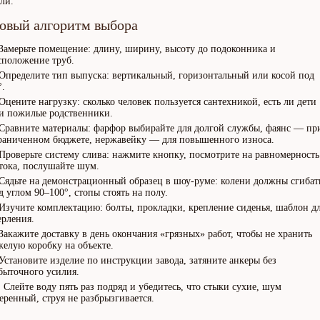
ли.
овый алгоритм выбора
Замерьте помещение: длину, ширину, высоту до подоконника и
сположение труб.
Определите тип выпуска: вертикальный, горизонтальный или косой под
°.
Оцените нагрузку: сколько человек пользуется сантехникой, есть ли дети
и пожилые родственники.
Сравните материалы: фарфор выбирайте для долгой службы, фаянс — пр
раниченном бюджете, нержавейку — для повышенного износа.
Проверьте систему слива: нажмите кнопку, посмотрите на равномерность
тока, послушайте шум.
Сядьте на демонстрационный образец в шоу-руме: колени должны сгибат
д углом 90–100°, стопы стоять на полу.
Изучите комплектацию: болты, прокладки, крепление сиденья, шаблон д
ерления.
Закажите доставку в день окончания «грязных» работ, чтобы не хранить
желую коробку на объекте.
Установите изделие по инструкции завода, затяните анкеры без
быточного усилия.
Слейте воду пять раз подряд и убедитесь, что стыки сухие, шум
еренный, струя не разбрызгивается.