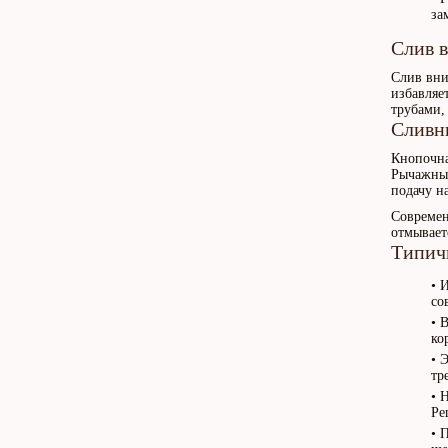
за
Слив в
Слив вни
избавляе
трубами,
Сливн
Кнопочна
Рычажный
подачу н
Совреме
отмывает
Типич
• 
со
• 
ко
• 
тр
• 
Ре
• 