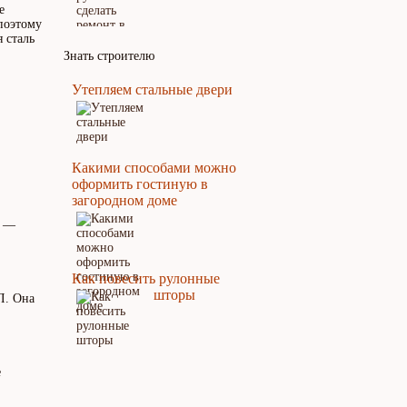
е
 поэтому
 сталь
Знать строителю
Утепляем стальные двери
Какими способами можно
оформить гостиную в
загородном доме
и —
Как повесить рулонные
шторы
Л. Она
е