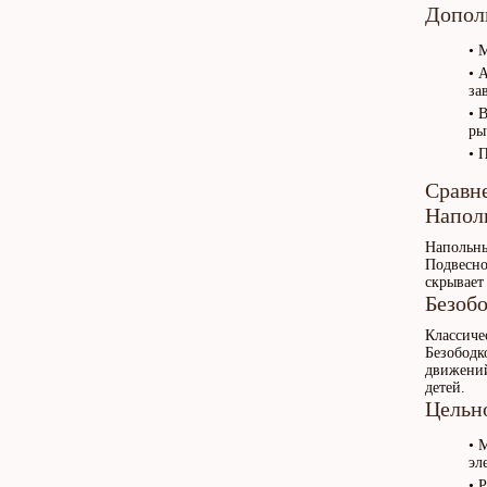
Допол
• 
• 
за
• 
ры
• 
Сравн
Напол
Напольны
Подвесно
скрывает
Безоб
Классиче
Безободк
движений
детей.
Цельн
• 
эл
• 