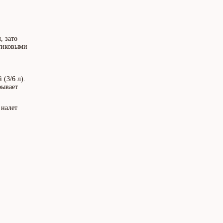
, зато
стиковыми
(3/6 л).
рывает
 налет