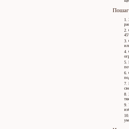
ще
Пошаг
ра
45
ил
ог
по
по
св
тя
из
ум