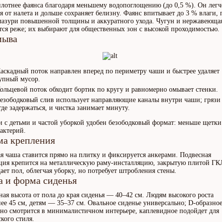
лотнее фаянса благодаря меньшему водопоглощению (до 0,5 %). Он легч
я от налета и дольше сохраняет белизну. Фаянс впитывает до 3 % влаги,
глазури повышенной толщины и аккуратного ухода. Чугун и нержавеющая
тся реже; их выбирают для общественных зон с высокой проходимостью.
мыва
Каскадный поток направлен вперед по периметру чаши и быстрее удаляет
упный мусор.
Кольцевой поток обходит бортик по кругу и равномерно омывает стенки.
Безободковый слив использует направляющие каналы внутри чаши; грязи
где задержаться, и чистка занимает минуту.
и с детьми и частой уборкой удобен безободковый формат: меньше щетк
актерий.
ма крепления
я чаша ставится прямо на плитку и фиксируется анкерами. Подвесная
ция крепится на металлическую раму-инсталляцию, закрытую плитой ГК
ает пол, облегчая уборку, но потребует штробления стены.
а и форма сиденья
ная высота от пола до края сиденья — 40–42 см. Людям высокого роста
ее 45 см, детям — 35–37 см. Овальное сиденье универсально; D-образно
о смотрится в минималистичном интерьере, каплевидное подойдет для
кого стиля.