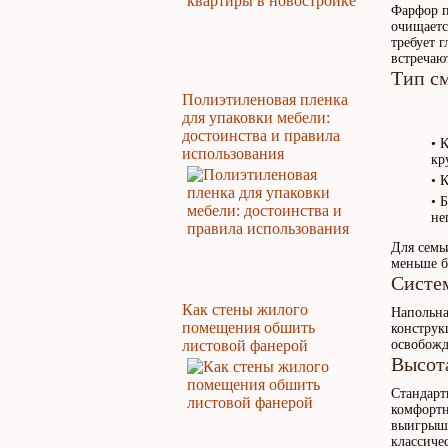
Фарфор п
очищаетс
требует 
встречаю
Тип с
Полиэтиленовая пленка
для упаковки мебели:
достоинства и правила
• 
использования
кр
• 
• 
не
Для семь
меньше б
Систе
Как стены жилого
Напольна
помещения обшить
конструк
листовой фанерой
освобожд
Высот
Стандарт
комфортн
выигрышн
классичес