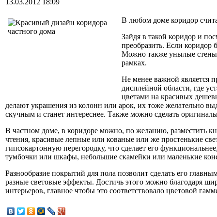
13.03.2012 18:09
В любом доме коридор считае
Зайдя в такой коридор и по
преобразить. Если коридор 
Можно также унылые стены 
рамках.
Не менее важной является п
дисплейной области, где у
цветами на красивых дешевы
делают украшения из колонн или арок, их тоже желательно вы
скучным и станет интереснее. Также можно сделать оригиналь
В частном доме, в коридоре можно, по желанию, разместить кн
чтения, красивые лепные или кованые или же простенькие св
гипсокартонную перегородку, что сделает его функциональнее
тумбочки или шкафы, небольшие скамейки или маленькие кон
Разнообразие покрытий для пола позволит сделать его главным
разные световые эффекты. Достичь этого можно благодаря ши
интерьеров, главное чтобы это соответствовало цветовой гамм