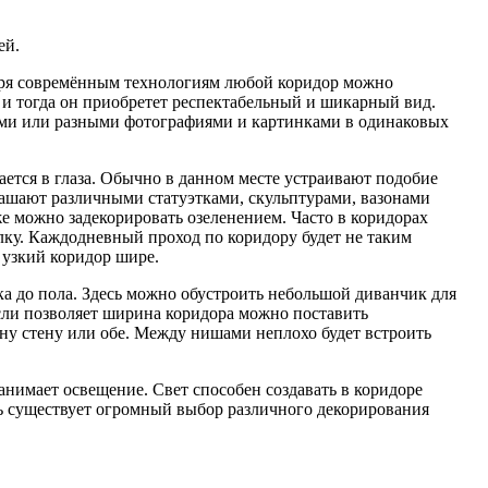
ей.
одаря совремённым технологиям любой коридор можно
 и тогда он приобретет респектабельный и шикарный вид.
ами или разными фотографиями и картинками в одинаковых
ается в глаза. Обычно в данном месте устраивают подобие
рашают различными статуэтками, скульптурами, вазонами
же можно задекорировать озеленением. Часто в коридорах
лку. Каждодневный проход по коридору будет не таким
 узкий коридор шире.
лка до пола. Здесь можно обустроить небольшой диванчик для
сли позволяет ширина коридора можно поставить
ну стену или обе. Между нишами неплохо будет встроить
занимает освещение. Свет способен создавать в коридоре
ь существует огромный выбор различного декорирования