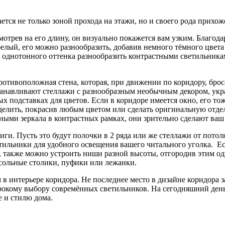
тся не только зоной прохода на этажи, но и своего рода прихож
смотрев на его длину, он визуально покажется вам узким. Благ
белый, его можно разнообразить, добавив немного тёмного цвета
однотонного оттенка разнообразить контрастными светильник
ротивоположная стена, которая, при движении по коридору, брос
станавливают стеллажи с разнообразным необычным декором, ук
х подставках для цветов. Если в коридоре имеется окно, его то
делить, покрасив любым цветом или сделать оригинальную отде
ными зеркала в контрастных рамках, они зрительно сделают ваш
иги. Пусть это будут полочки в 2 ряда или же стеллажи от пото
етильники для удобного освещения вашего читального уголка. Е
, также можно устроить ниши разной высоты, отгородив этим од
сольные столики, пуфики или лежанки.
 в интерьере коридора. Не последнее место в дизайне коридора 
рокому выбору совремённых светильников. На сегодняшний ден
е и стилю дома.