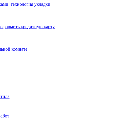
ами: технология укладки
 оформить кредитную карту
льной комнате
стила
работ