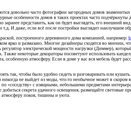
ются довольно часто фотографии загородных домов знаменитых 
урные особенности домов в таких проектах часто подчёркнуты 
о заранее представить, как он будет выглядеть, его внешний вид 
и т.д. И даже, если всё после постройки выглядит наилучшим обр
раской, построенного деревянного дома компанией, например:
h
ом ярко и размазано. Многие дизайнеры сходятся во мнении, что 
ь регулятор электрической мощности нагрузки (Диммер), который
х. Также некоторые декораторы посоветуют использовать кандел
, особенную атмосферу. Если в доме у вас вся мебель будет расст
оять так, чтобы было удобно сидеть и разговаривать или кушать.
й никогда не выйдет из моды, что-то необычное может в скором 
 по «соседству» с изящными, небольшими предметами интерьера
те добиться секрета удачного освещения, размещайте световые 
е атмосферу покоя, тишины и уюта.