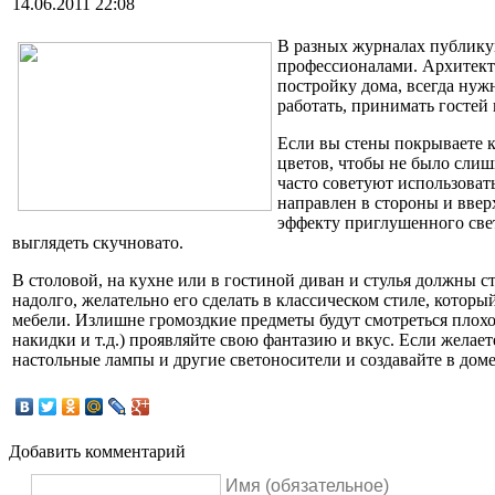
14.06.2011 22:08
В разных журналах публику
профессионалами. Архитект
постройку дома, всегда нужн
работать, принимать гостей 
Если вы стены покрываете к
цветов, чтобы не было слишк
часто советуют использоват
направлен в стороны и ввер
эффекту приглушенного света
выглядеть скучновато.
В столовой, на кухне или в гостиной диван и стулья должны ст
надолго, желательно его сделать в классическом стиле, которы
мебели. Излишне громоздкие предметы будут смотреться плохо
накидки и т.д.) проявляйте свою фантазию и вкус. Если желае
настольные лампы и другие светоносители и создавайте в дом
Добавить комментарий
Имя (обязательное)