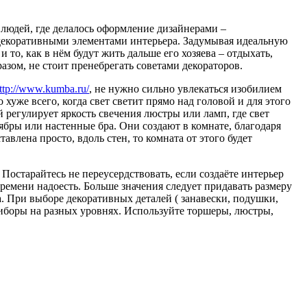
людей, где делалось оформление дизайнерами –
декоративными элементами интерьера. Задумывая идеальную
и то, как в нём будут жить дальше его хозяева – отдыхать,
азом, не стоит пренебрегать советами декораторов.
ttp://www.kumba.ru/
, не нужно сильно увлекаться изобилием
хуже всего, когда свет светит прямо над головой и для этого
 регулирует яркость свечения люстры или ламп, где свет
ябры или настенные бра. Они создают в комнате, благодаря
авлена просто, вдоль стен, то комната от этого будет
 Постарайтесь не переусердствовать, если создаёте интерьер
времени надоесть. Больше значения следует придавать размеру
. При выборе декоративных деталей ( занавески, подушки,
приборы на разных уровнях. Используйте торшеры, люстры,