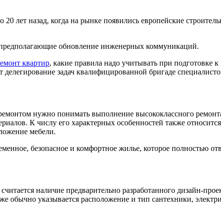
 20 лет назад, когда на рынке появились европейские строите
, предполагающие обновление инженерных коммуникаций.
ремонт квартир
, какие правила надо учитывать при подготовке к
делегирование задач квалифицированной бригаде специалистов
оремонтом нужно понимать выполнение высококлассного ремонта
иалов. К числу его характерных особенностей также относится 
ложение мебели.
еменное, безопасное и комфортное жилье, которое полностью от
считается наличие предварительно разработанного дизайн-проек
е обычно указывается расположение и тип сантехники, электри