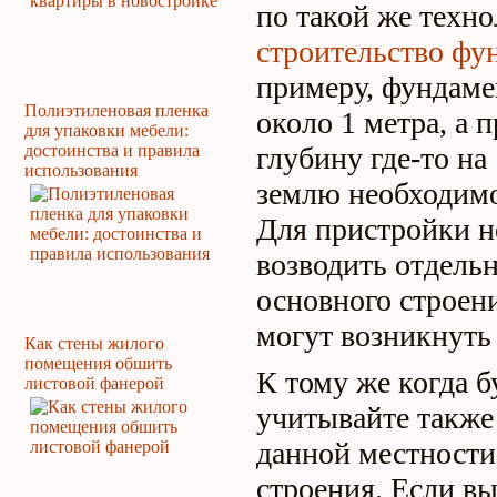
по такой же техно
строительство фу
примеру, фундаме
Полиэтиленовая пленка
около 1 метра, а 
для упаковки мебели:
достоинства и правила
глубину где-то на 
использования
землю необходимо 
Для пристройки 
возводить отдель
основного строени
могут возникнуть
Как стены жилого
помещения обшить
К тому же когда б
листовой фанерой
учитывайте также 
данной местности
строения. Если вы