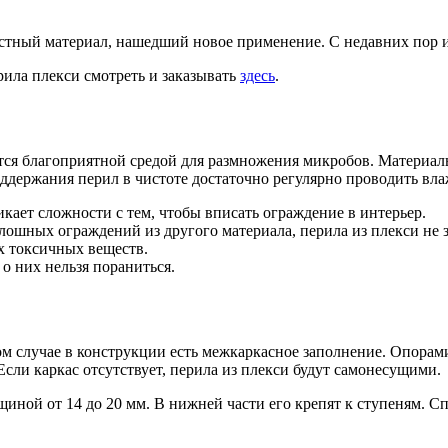
естный материал, нашедший новое применение. С недавних пор и
рила плекси смотреть и заказывать
здесь
.
яется благоприятной средой для размножения микробов. Материа
оддержания перил в чистоте достаточно регулярно проводить вла
ает сложности с тем, чтобы вписать ограждение в интерьер.
плошных ограждений из другого материала, перила из плекси не
ух токсичных веществ.
о них нельзя пораниться.
вом случае в конструкции есть межкаркасное заполнение. Опора
Если каркас отсутствует, перила из плекси будут самонесущими.
щиной от 14 до 20 мм. В нижней части его крепят к ступеням. 