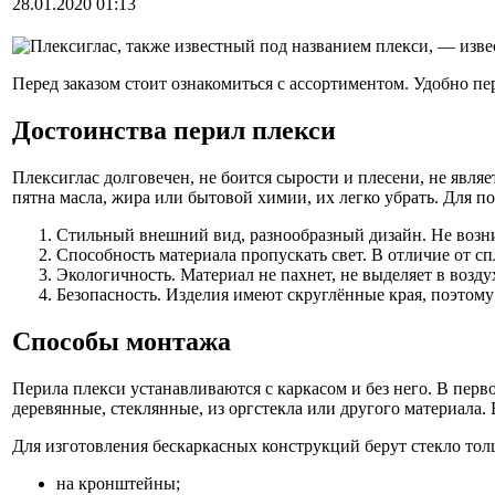
28.01.2020 01:13
Плексиглас, также известный под названием плекси, — изв
Перед заказом стоит ознакомиться с ассортиментом. Удобно пе
Достоинства перил плекси
Плексиглас долговечен, не боится сырости и плесени, не явл
пятна масла, жира или бытовой химии, их легко убрать. Для п
Стильный внешний вид, разнообразный дизайн. Не возник
Способность материала пропускать свет. В отличие от с
Экологичность. Материал не пахнет, не выделяет в возд
Безопасность. Изделия имеют скруглённые края, поэтому 
Способы монтажа
Перила плекси устанавливаются с каркасом и без него. В пер
деревянные, стеклянные, из оргстекла или другого материала. 
Для изготовления бескаркасных конструкций берут стекло тол
на кронштейны;