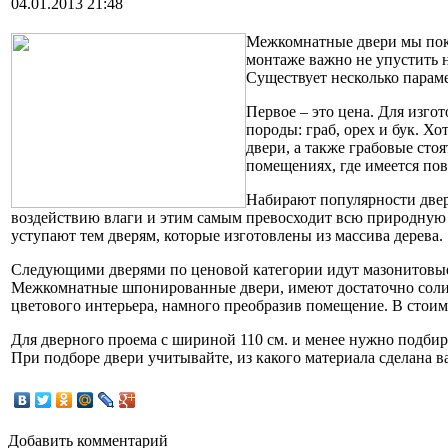
04.01.2013 21:48
Межкомнатные двери мы покуп
монтаже важно не упустить н
Существует несколько параме
Первое – это цена. Для изго
породы: граб, орех и бук. 
двери, а также грабовые сто
помещениях, где имеется п
Набирают популярности двер
воздействию влаги и этим самым превосходит всю природную
уступают тем дверям, которые изготовлены из массива дерева.
Следующими дверями по ценовой категории идут мазонитовые 
Межкомнатные шпонированные двери, имеют достаточно солидн
цветового интерьера, намного преобразив помещение. В стоимо
Для дверного проема с шириной 110 см. и менее нужно подбира
При подборе двери учитывайте, из какого материала сделана ва
Добавить комментарий