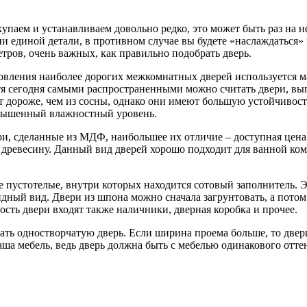
аем и устанавливаем довольно редко, это может быть раз на не
и единой детали, в противном случае вы будете «наслаждаться»
тров, очень важных, как правильно подобрать дверь.
товления наиболее дорогих межкомнатных дверей используется 
Хотя сегодня самыми распространенными можно считать двери, в
ят дороже, чем из сосны, однако они имеют большую устойчивост
овышенный влажностный уровень.
и, сделанные из МДФ, наибольшее их отличие – доступная цена
 древесину. Данный вид дверей хорошо подходит для ванной к
пустотелые, внутри которых находится сотовый заполнитель. Э
ый вид. Двери из шпона можно сначала загрунтовать, а потом о
сть двери входят также наличники, дверная коробка и прочее.
ть одностворчатую дверь. Если ширина проема больше, то двери 
ша мебель, ведь дверь должна быть с мебелью одинакового оттенк