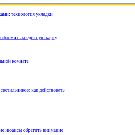
ами: технология укладки
 оформить кредитную карту
льной комнате
ветильников: как действовать
кие нюансы обратить внимание