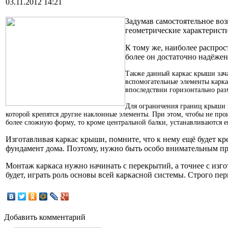
03.11.2012 14:21
Задумав самостоятельное воз
геометрические характерист
К тому же, наиболее распрос
более он достаточно надёжен
Также данный каркас крыши зач
вспомогательные элементы каркас
впоследствии горизонтально ра
Для ограничения границ крыши н
которой крепятся другие наклонные элементы. При этом, чтобы не про
более сложную форму, то кроме центральной балки, устанавливаются е
Изготавливая каркас крыши, помните, что к нему ещё будет кр
фундамент дома. Поэтому, нужно быть особо внимательным пр
Монтаж каркаса нужно начинать с перекрытий, а точнее с изго
будет, играть роль основы всей каркасной системы. Строго п
Добавить комментарий