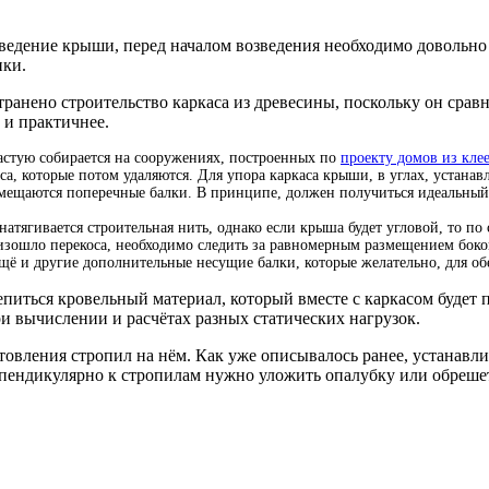
ведение крыши, перед началом возведения необходимо довольно т
ики.
транено строительство каркаса из древесины, поскольку он сравн
 и практичнее.
астую собирается на сооружениях, построенных по
проекту домов из кле
а, которые потом удаляются. Для упора каркаса крыши, в углах, устанав
змещаются поперечные балки. В принципе, должен получиться идеальный
атягивается строительная нить, однако если крыша будет угловой, то п
изошло перекоса, необходимо следить за равномерным размещением боков
щё и другие дополнительные несущие балки, которые желательно, для об
епиться кровельный материал, который вместе с каркасом будет 
и вычислении и расчётах разных статических нагрузок.
товления стропил на нём. Как уже описывалось ранее, устанавли
ерпендикулярно к стропилам нужно уложить опалубку или обрешет