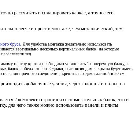
очно рассчитать и спланировать каркас, а точнее его
ительно легче и прост в монтаже, чем металлический, тем
еного бруса
. Для удобства монтажа желательно использовать
ливается вертикально несколько вертикальных балок, на которые
 параллелепипед.
о самому центру крыши необходимо установить 1 поперечную балку, к
ых балок с обеих сторон. Однако, если возводимая крыша будет иметь
еспечения прочного соединения, крепить гвоздями длиной в 20 см.
производить добавочные усилия, через колонны и стены, на
вается 2 комплекта стропил из вспомогательных балок, что и
ку, для чего также можно использовать панели и плиты.