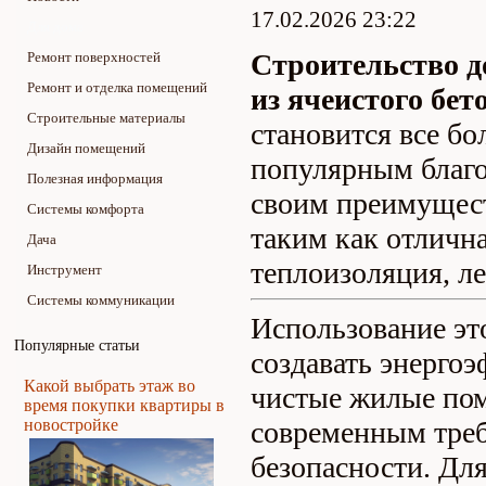
17.02.2026 23:22
Для дома
Строительство д
Ремонт поверхностей
Ремонт и отделка помещений
из ячеистого бет
Строительные материалы
становится все бо
Дизайн помещений
популярным благ
Полезная информация
своим преимущес
Системы комфорта
таким как отличн
Дача
теплоизоляция, ле
Инструмент
Системы коммуникации
Использование эт
Популярные статьи
создавать энерго
Какой выбрать этаж во
чистые жилые по
время покупки квартиры в
новостройке
современным тре
безопасности. Для