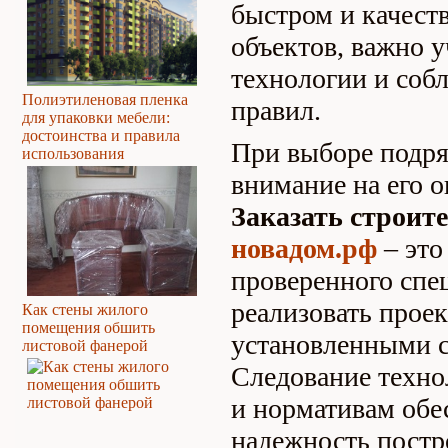
быстром и качест
объектов, важно 
технологии и соб
Полиэтиленовая пленка
правил.
для упаковки мебели:
достоинства и правила
При выборе подря
использования
внимание на его 
Заказать строит
новадом.рф
– эт
проверенного спе
реализовать проек
Как стены жилого
помещения обшить
установленными с
листовой фанерой
Следование техн
и нормативам обе
надежность постр