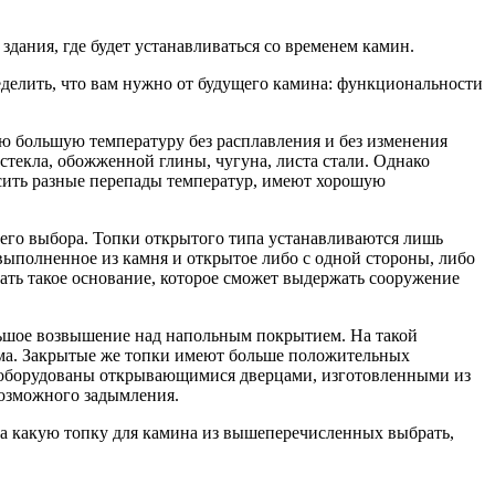
дания, где будет устанавливаться со временем камин.
делить, что вам нужно от будущего камина: функциональности
ю большую температуру без расплавления и без изменения
стекла, обожженной глины, чугуна, листа стали. Однако
осить разные перепады температур, имеют хорошую
его выбора. Топки открытого типа устанавливаются лишь
 выполненное из камня и открытое либо с одной стороны, либо
вать такое основание, которое сможет выдержать сооружение
льшое возвышение над напольным покрытием. На такой
дыма. Закрытые же топки имеют больше положительных
а оборудованы открывающимися дверцами, изготовленными из
возможного задымления.
 а какую топку для камина из вышеперечисленных выбрать,