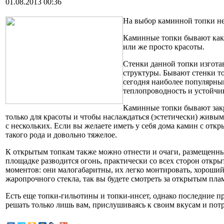
01.08.2013 00:36
На выбор каминной топки неп
Каминные топки бывают как 
или же просто красоты.
Стенки данной топки изгота
структуры. Бывают стенки то
сегодня наиболее популярны
теплопроводность и устойчив
Каминные топки бывают закр
только для красоты и чтобы наслаждаться (эстетически) живым
с нескольких. Если вы желаете иметь у себя дома камин с отк
такого рода и довольно тяжелое.
К открытым топкам также можно отнести и очаги, размещенны
площадке разводится огонь, практически со всех сторон откр
моментов: они малогабаритны, их легко монтировать, хороши
жаропрочного стекла, так вы будете смотреть за открытым пл
Есть еще топки-гильотины и топки-инсет, однако последние п
решать только лишь вам, прислушиваясь к своим вкусам и пот