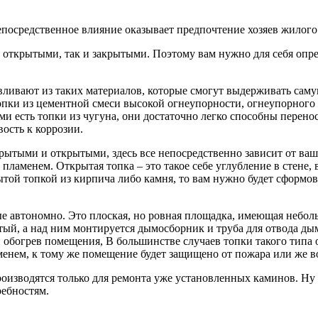
осредственное влияние оказывает предпочтение хозяев жилого з
открытыми, так и закрытыми. Поэтому вам нужно для себя опре
вливают из таких материалов, которые смогут выдерживать саму
пки из цементной смеси высокой огнеупорности, огнеупорного 
ми есть топки из чугуна, они достаточно легко способны перен
ость к коррозии.
ытыми и открытыми, здесь все непосредственно зависит от ваш
 пламенем. Открытая топка – это такое себе углубление в стене,
рытой топкой из кирпича либо камня, то вам нужно будет сформо
е автономно. Это плоская, но ровная площадка, имеющая небо
ытый, а над ним монтируется дымосборник и труба для отвода 
й обогрев помещения, В большинстве случаев топки такого тип
аменем, к тому же помещение будет защищено от пожара или же 
роизводятся только для ремонта уже установленных каминов. Ну
ребностям.