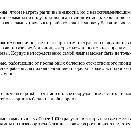
ны, чтобы нагреть различные емкости, но с невоспламеняющими
нные лампы по виду топлива, ими используемого: керосиновые,
азовые лампы (паяльные) либо горелки. Однако у бензиновых г
окотехнологичны, сочетают при этом прекрасную надежность в
 как от газовых баллонов, которые можно повторно заправлять,
шевы. Корпус непосредственно самой лампы может быть не тольк
вые, работающие от пропановых баллонов отечественного произ
ьные работы для подключения такой горелки можно использоват
ламени.
 с помощью резьбы, считается такое оборудование достаточно к
ете отсоединить баллон в любое время.
е издавать пламя более 1000 градусов, в которых также имеетс
лампы на низкосортном бензине, а также керосине используются