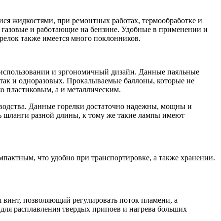
ся жидкостями, при ремонтных работах, термообработке и
 газовые и работающие на бензине. Удобные в применении и
орелок также имеется много поклонников.
 использовании и эргономичный дизайн. Данные паяльные
 так и одноразовых. Прокалываемые баллоны, которые не
о пластиковым, а и металлическим.
водства. Данные горелки достаточно надежны, мощны и
ь шланги разной длины, к тому же такие лампы имеют
омпактным, что удобно при транспортировке, а также хранении.
я винт, позволяющий регулировать поток пламени, а
 для расплавления твердых припоев и нагрева больших