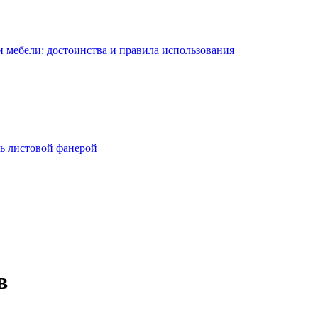
 мебели: достоинства и правила использования
ь листовой фанерой
в