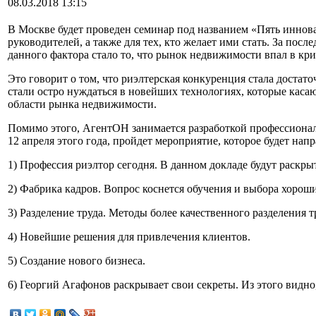
08.03.2018 13:15
В Москве будет проведен семинар под названием «Пять иннов
руководителей, а также для тех, кто желает ими стать. За по
данного фактора стало то, что рынок недвижимости впал в кри
Это говорит о том, что риэлтерская конкуренция стала достат
стали остро нуждаться в новейших технологиях, которые каса
области рынка недвижимости.
Помимо этого, АгентОН занимается разработкой профессионал
12 апреля этого года, пройдет мероприятие, которое будет на
1) Профессия риэлтор сегодня. В данном докладе будут раскр
2) Фабрика кадров. Вопрос коснется обучения и выбора хороши
3) Разделение труда. Методы более качественного разделения 
4) Новейшие решения для привлечения клиентов.
5) Создание нового бизнеса.
6) Георгий Агафонов раскрывает свои секреты. Из этого видно