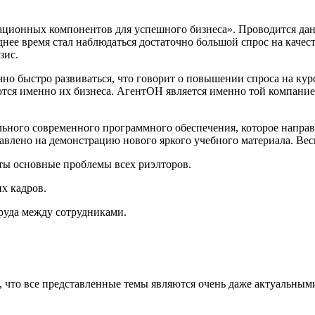
ационных компонентов для успешного бизнеса». Проводится дан
следнее время стал наблюдаться достаточно большой спрос на кач
зис.
очно быстро развиваться, что говорит о повышении спроса на к
ются именно их бизнеса. АгентОН является именно той компание
ьного современного программного обеспечения, которое направ
правлено на демонстрацию нового яркого учебного материала. Вес
ыты основные проблемы всех риэлторов.
х кадров.
труда между сотрудниками.
, что все представленные темы являются очень даже актуальным