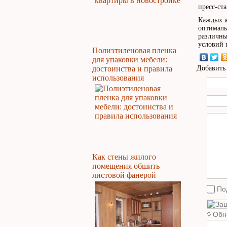
пресс-ст
Каждых ж
оптималь
различны
условий 
Полиэтиленовая пленка
для упаковки мебели:
достоинства и правила
Добавить
использования
Как стены жилого
помещения обшить
листовой фанерой
По
Обн