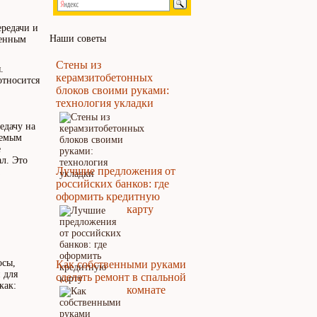
ередачи и
Наши советы
ленным
Стены из
.
керамзитобетонных
относится
блоков своими руками:
технология укладки
едачу на
уемым
е
л. Это
Лучшие предложения от
российских банков: где
оформить кредитную
карту
осы,
Как собственными руками
 для
сделать ремонт в спальной
как:
комнате