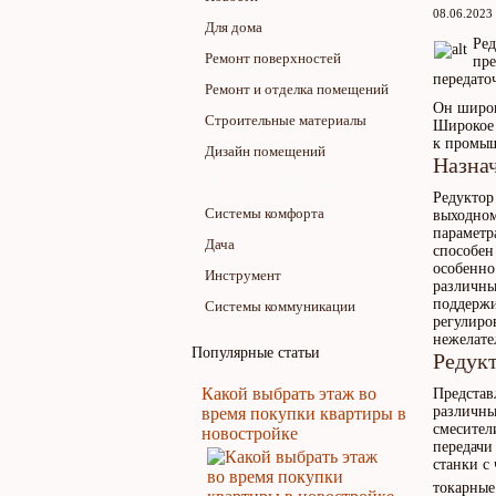
08.06.2023
Для дома
Ред
Ремонт поверхностей
пре
передато
Ремонт и отделка помещений
Он широк
Строительные материалы
Широкое 
к промы
Дизайн помещений
Назна
Полезная информация
Редуктор
Системы комфорта
выходном
параметр
Дача
способен
особенно
Инструмент
различны
поддержи
Системы коммуникации
регулиро
нежелате
Популярные статьи
Редук
Какой выбрать этаж во
Представ
различны
время покупки квартиры в
смесител
новостройке
передачи
станки с
токарные