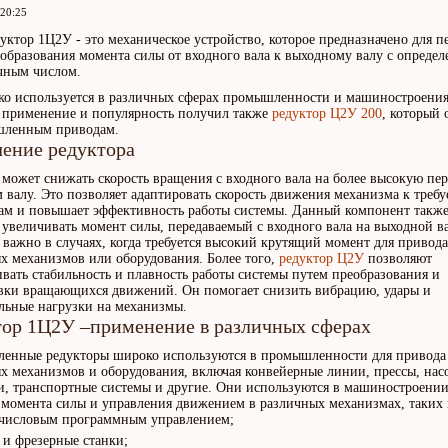
 20:25
уктор 1Ц2У - это механическое устройство, которое предназначено для п
образования момента силы от входного вала к выходному валу с опреде
чным числом.
о используется в различных сферах промышленности и машиностроения
применение и популярность получил также
редуктор Ц2У 200
, который 
шленным приводам.
чение редуктора
 может снижать скорость вращения с входного вала на более высокую пер
 валу. Это позволяет адаптировать скорость движения механизма к треб
ам и повышает эффективность работы системы. Данный компонент такж
 увеличивать момент силы, передаваемый с входного вала на выходной ва
 важно в случаях, когда требуется высокий крутящий момент для привода
х механизмов или оборудования. Более того,
редуктор Ц2У
позволяют
вать стабильность и плавность работы системы путем преобразования и
вки вращающихся движений. Он помогает снизить вибрацию, удары и
льные нагрузки на механизмы.
тор 1Ц2У –применение в различных сферах
ленные редукторы широко используются в промышленности для привода
х механизмов и оборудования, включая конвейерные линии, прессы, нас
и, транспортные системы и другие. Они используются в машиностроении
 момента силы и управления движением в различных механизмах, таких 
 числовым программным управлением;
 и фрезерные станки;