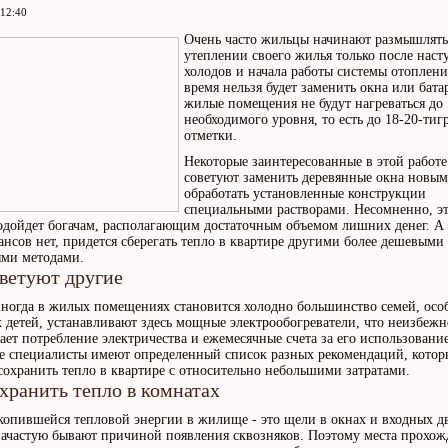
 12:40
Очень часто жильцы начинают размышлять
утеплении своего жилья только после наст
холодов и начала работы системы отоплени
время нельзя будет заменить окна или батар
жилые помещения не будут нагреваться до
необходимого уровня, то есть до 18-20-тиг
отметки.
Некоторые заинтересованные в этой работе
советуют заменить деревянные окна новым
обработать установленные конструкции
специальными растворами. Несомненно, э
одойдет богачам, располагающим достаточным объемом лишних денег. А 
ансов нет, придется сберегать тепло в квартире другими более дешевыми
ми методами.
ветуют другие
иногда в жилых помещениях становится холодно большинство семей, осо
детей, устанавливают здесь мощные электрообогреватели, что неизбежн
ает потребление электричества и ежемесячные счета за его использовани
е специалисты имеют определенный список разных рекомендаций, котор
сохранить тепло в квартире с относительно небольшими затратами.
хранить тепло в комнатах
копившейся тепловой энергии в жилище - это щели в окнах и входных дв
зачастую бывают причиной появления сквозняков. Поэтому места прохож