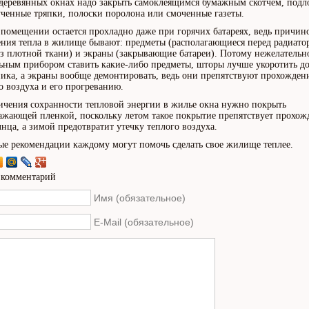
 деревянных окнах надо закрыть самоклеящимся бумажным скотчем, под
ученные тряпки, полоски поролона или смоченные газеты.
 помещении остается прохладно даже при горячих батареях, ведь причин
ния тепла в жилище бывают: предметы (располагающиеся перед радиато
з плотной ткани) и экраны (закрывающие батареи). Потому нежелательн
ьным прибором ставить какие-либо предметы, шторы лучше укоротить д
ика, а экраны вообще демонтировать, ведь они препятствуют прохожде
о воздуха и его прогреванию.
ичения сохранности тепловой энергии в жилье окна нужно покрыть
ажающей пленкой, поскольку летом такое покрытие препятствует прохо
лнца, а зимой предотвратит утечку теплого воздуха.
е рекомендации каждому могут помочь сделать свое жилище теплее.
 комментарий
Имя (обязательное)
E-Mail (обязательное)