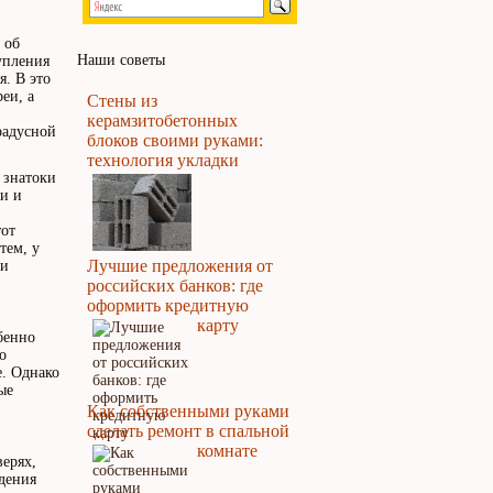
 об
Наши советы
упления
я. В это
еи, а
Стены из
керамзитобетонных
радусной
блоков своими руками:
технология укладки
 знатоки
и и
тот
тем, у
Лучшие предложения от
 и
российских банков: где
оформить кредитную
карту
бенно
о
е. Однако
ые
Как собственными руками
сделать ремонт в спальной
комнате
ерях,
дения