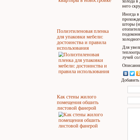
холода в
него скр
Иногда в
прохожде
шторы (и
отопител
Полиэтиленовая пленка
подоконн
для упаковки мебели:
холодног
достоинства и правила
Для увел
использования
теплоотр
лучей со
Описанны
Добавить
Как стены жилого
помещения обшить
листовой фанерой