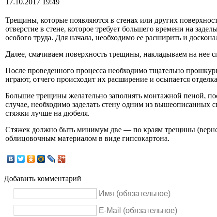
17.10.2017 19:49
Трещины, которые появляются в стенах или других поверхностя
отверстие в стене, которое требует большего времени на заде
особого труда. Для начала, необходимо ее расширить и доско
Далее, смачиваем поверхность трещины, накладываем на нее 
После проведенного процесса необходимо тщательно прошкурит
играют, отчего происходит их расширение и осыпается отделк
Большие трещины желательно заполнять монтажной пеной, пос
случае, необходимо заделать стену одним из вышеописанных с
стяжки лучше на дюбеля.
Стяжек должно быть минимум две — по краям трещины (вернее
облицовочным материалом в виде гипсокартона.
Добавить комментарий
Имя (обязательное)
E-Mail (обязательное)