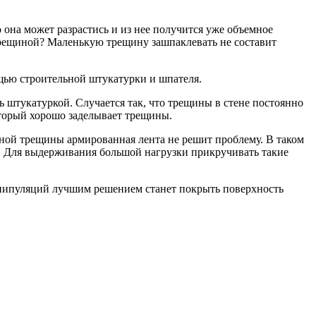
 она может разрастись и из нее получится уже объемное
й трещиной? Маленькую трещину зашпаклевать не составит
щью строительной штукатурки и шпателя.
 штукатуркой. Случается так, что трещины в стене постоянно
оторый хорошо заделывает трещины.
ной трещины армированная лента не решит проблему. В таком
а. Для выдерживания большой нагрузки прикручивать такие
анипуляций лучшим решением станет покрыть поверхность