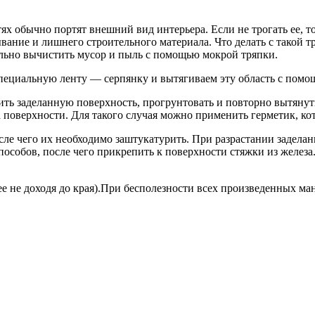
х обычно портят внешний вид интерьера. Если не трогать ее, то
лывание и лишнего строительного материала. Что делать с тако
нально вычистить мусор и пыль с помощью мокрой тряпки.
специальную ленту — серпянку и вытягиваем эту область с помо
ь заделанную поверхность, прогрунтовать и повторно вытянуть
а поверхности. Для такого случая можно применить герметик, к
ле чего их необходимо заштукатурить. При разрастании заделан
пособов, после чего прикрепить к поверхности стяжки из желез
 не доходя до края).При бесполезности всех произведенных м