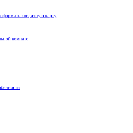
 оформить кредитную карту
льной комнате
собенности