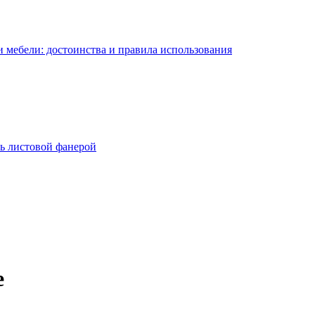
 мебели: достоинства и правила использования
ь листовой фанерой
е