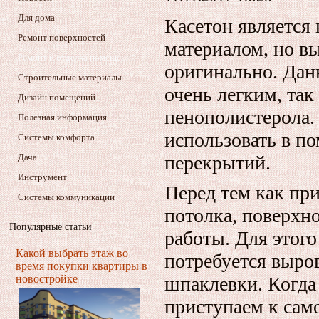
Для дома
Касетон является
Ремонт поверхностей
материалом, но вы
Ремонт и отделка помещений
оригинально. Дан
Строительные материалы
очень легким, так
Дизайн помещений
пенополистерола.
Полезная информация
использовать в п
Системы комфорта
Дача
перекрытий.
Инструмент
Перед тем как пр
Системы коммуникации
потолка, поверхн
Популярные статьи
работы. Для этог
Какой выбрать этаж во
потребуется выро
время покупки квартиры в
новостройке
шпаклевки. Когда
приступаем к сам