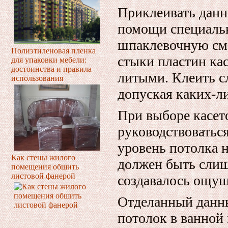
Приклеивать дан
помощи специальн
шпаклевочную сме
Полиэтиленовая пленка
стыки пластин кас
для упаковки мебели:
достоинства и правила
литыми. Клеить сл
использования
допуская каких-л
При выборе касет
руководствоватьс
уровень потолка н
Как стены жилого
должен быть сли
помещения обшить
листовой фанерой
создавалось ощущ
Отделанный данн
потолок в ванной