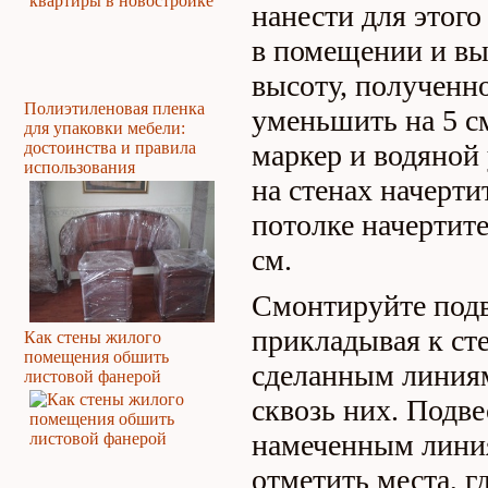
нанести для этого
в помещении и в
высоту, полученн
Полиэтиленовая пленка
уменьшить на 5 с
для упаковки мебели:
достоинства и правила
маркер и водяной
использования
на стенах начерти
потолке начертит
см.
Смонтируйте подв
прикладывая к ст
Как стены жилого
помещения обшить
сделанным линиям
листовой фанерой
сквозь них. Подв
намеченным линия
отметить места, г