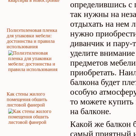
определившись с 
так нужны на нез
отдыхать на нем л
Полиэтиленовая пленка
нужно приобрести
для упаковки мебели:
достоинства и правила
диванчик и пару-т
использования
уделите внимание
предметов мебели
приобретать. Наи
балкона будет пле
особую атмосферу
Как стены жилого
помещения обшить
то можете купить 
листовой фанерой
на балконе.
Какой же балкон б
самый приятный и