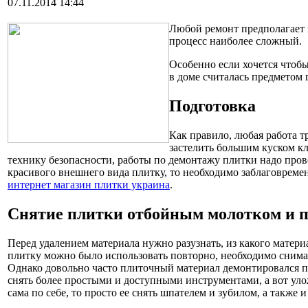
07.11.2014 14:44
Любой ремонт предполагает з
процесс наиболее сложный.
Особенно если хочется чтобы
в доме считалась предметом 
Подготовка
Как правило, любая работа т
застелить большим куском кл
технику безопасности, работы по демонтажу плитки надо прово
красивого внешнего вида плитку, то необходимо заблаговреме
интернет магазин плитки украина
.
Снятие плитки отбойным молотком и 
Перед удалением материала нужно разузнать, из какого матери
плитку можно было использовать повторно, необходимо снимать
Однако довольно часто плиточный материал демонтировался пр
снять более простыми и доступными инструментами, а вот уло
сама по себе, то просто ее снять шпателем и зубилом, а также