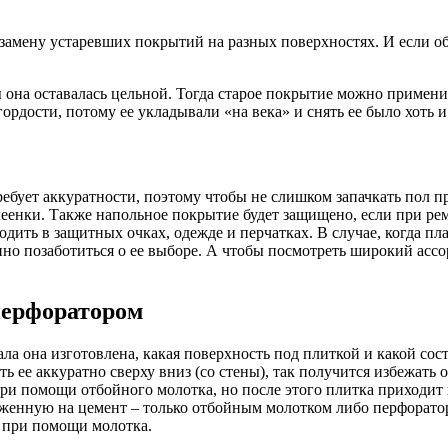
амену устаревших покрытий на разных поверхностях. И если обо
 она оставалась цельной. Тогда старое покрытие можно применит
гордости, потому ее укладывали «на века» и снять ее было хоть 
ребует аккуратности, поэтому чтобы не слишком запачкать пол п
еенки. Также напольное покрытие будет защищено, если при рем
дить в защитных очках, одежде и перчатках. В случае, когда пл
нно позаботиться о ее выборе. А чтобы посмотреть широкий ассо
перфоратором
ала она изготовлена, какая поверхность под плиткой и какой с
 ее аккуратно сверху вниз (со стены), так получится избежать 
и помощи отбойного молотка, но после этого плитка приходит в 
женную на цемент – только отбойным молотком либо перфоратор
 и при помощи молотка.