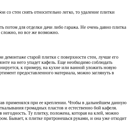
и со стен снять относительно легко, то удаление плитки
ь потом для отделки дачи либо гаража. Не очень давно плитка
и сложно, но все же возможно.
ри демонтаже старой плитки с поверхности стен, лучше его
онте на него упадет кафель. Еще необходимо соблюдать
анируется, к примеру, на кухне или ванной уложить новую
ртимент предоставленного материала, можно заглянуть в
остав применялся при ее креплении. Чтобы в дальнейшем данную
откалывания громадных пластов и естественно бой кафеля.
негодность. Ту плитку, положена, которая на клей, можно
ом. Бывает, к плитке притронешься руками, и она уже отходит