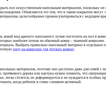
крыть пол искусственным напольным материалом, поскольку он 
схождения. Объясняется это тем, что в таком покрытии могут «
териалом, целесообразнее проконсультироваться с ведущим врачо
ся, кокой вид данного напольного лучше постелить на пол в ко
которых наиболее похож на обычный ковер – тканный ковролин. 
материала. Выбрать правильно напольный материал в отдельное
ь точную
цену на ковролин для детских комнат
.
польных материалов, поэтому оно доступно даже для семей с 
ки, пробкового дерева или каучука нужно помнить, что связующи
, легко стелется, не деформируется и не нуждается в особых п
тывать, когда ребенок в семье слишком активный.