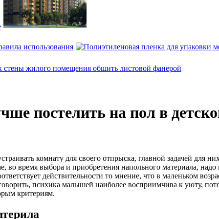
е
равила использования
чше постелить на пол в детско
страивать комнату для своего отпрыска, главной задачей для н
ае, во время выбора и приобретения напольного материала, надо 
оответствует действительности то мнение, что в маленьком возра
 говорить, психика малышей наиболее восприимчива к уюту, пот
орым критериям.
атерила