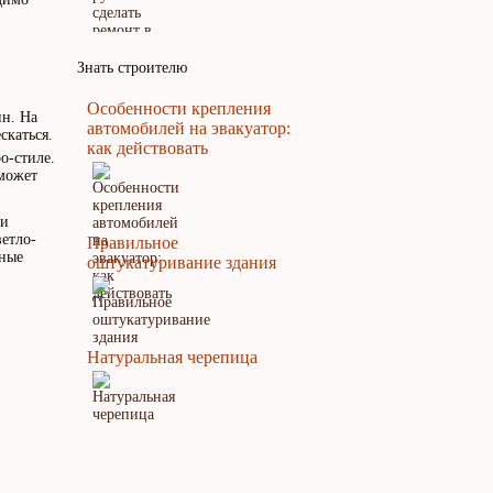
Знать строителю
Особенности крепления
ин. На
автомобилей на эвакуатор:
скаться.
как действовать
о-стиле.
 может
ли
ветло-
Правильное
тные
оштукатуривание здания
Натуральная черепица