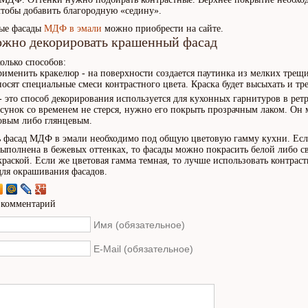
 чтобы добавить благородную «седину».
ые фасады
МДФ в эмали
можно приобрести на сайте.
ожно декорировать крашенный фасад
колько способов:
именить кракелюр - на поверхности создается паутинка из мелких трещ
носят специальные смеси контрастного цвета. Краска будет высыхать и тре
- это способ декорирования используется для кухонных гарнитуров в ретр
сунок со временем не стерся, нужно его покрыть прозрачным лаком. Он
овым либо глянцевым.
 фасад МДФ в эмали необходимо под общую цветовую гамму кухни. Ес
выполнена в бежевых оттенках, то фасады можно покрасить белой либо с
краской. Если же цветовая гамма темная, то лучше использовать контрас
для окрашивания фасадов.
 комментарий
Имя (обязательное)
E-Mail (обязательное)