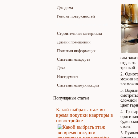
Для дома
Ремонт поверхностей
Ремонт и отделка помещений
Строительные материалы
Дизайн помещений
Полезная информация
сам зака
Системы комфорта
отдавать
тряпкой.
Дача
Одното
Инструмент
можно ис
возможно
Системы коммуникации
Вариан
смотреть
Популярные статьи
сложной 
цвет гарн
Какой выбрать этаж во
Трафар
время покупки квартиры в
оригинал
новостройке
будет см
стоит.
Ручная
фасад из