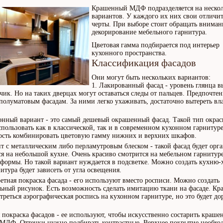
Крашенный МДФ подразделяется на неско
вариантов. У каждого их них свои отличи
черты. При выборе стоит обращать вниман
декорирование мебельного гарнитура.
Цветовая гамма подбирается под интерьер
кухонного пространства.
Классификация фасадов
Они могут быть нескольких вариантов:
Лакированный фасад - уровень глянца в
зчик. Но на таких дверцах могут оставаться следы от пальцев. Предпочтен
 полуматовым фасадам. За ними легко ухаживать, достаточно вытереть в
нный вариант - это самый дешевый окрашенный фасад. Такой тип окрас
пользовать как в классической, так и в современном кухонном гарнитуре
сть комбинировать цветовую гамму нижних и верхних шкафов.
т с металлическим либо перламутровым блеском - такой фасад будет орг
ся на небольшой кухне. Очень красиво смотрится на мебельном гарнитур
формы. Но такой вариант нуждается в подсветке. Можно создать кухню-
итура будет зависеть от угла освещения.
етная покраска фасада - его используют вместо росписи. Можно создать
ьный рисунок. Есть возможность сделать имитацию ткани на фасаде. Кр
отреться аэрографическая роспись на кухонном гарнитуре, но это будет до
 покраска фасадов - ее используют, чтобы искусственно состарить краш
 МДФ. Оттенки нужно подбирать контрастные. Верхнее покрытие необхо