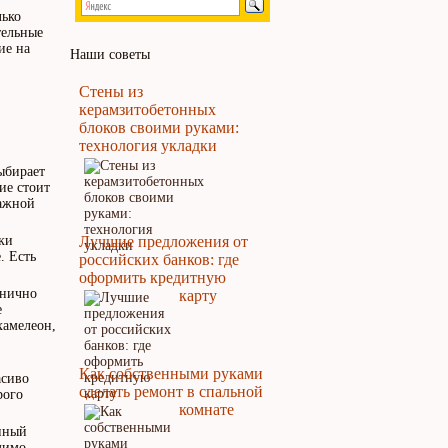
лько
тельные
ие на
Наши советы
Стены из
керамзитобетонных
блоков своими руками:
технология укладки
ыбирает
ие стоит
лажной
ки
Лучшие предложения от
. Есть
российских банков: где
оформить кредитную
анично
карту
е
хамелеон,
Как собственными руками
асиво
сделать ремонт в спальной
рого
комнате
енный
димо