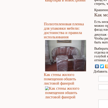
стереть,
Крашенн
Как м
Есть нес
Полиэтиленовая пленка
можно пр
для упаковки мебели:
фасад на
достоинства и правила
декупаж 
использования
Чтобы ри
быть мат
Выбирать
отделка 
голубой 
оттенки 
Добавить
Как стены жилого
помещения обшить
листовой фанерой