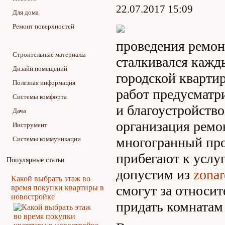
22.07.2017 15:09
Для дома
Ремонт поверхностей
Ремонт и отделка помещений
проведения ремон
Строительные материалы
сталкивался кажд
Дизайн помещений
городской кварти
Полезная информация
работ предусматр
Системы комфорта
и благоустройство
Дача
организация ремон
Инструмент
многогранный про
Системы коммуникации
прибегают к услу
Популярные статьи
допустим из
zonar
Какой выбрать этаж во
смогут за относи
время покупки квартиры в
новостройке
придать комнатам 