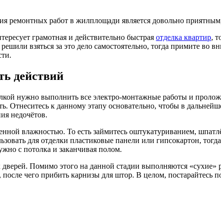
я ремонтных работ в жилплощади является довольно приятным,
нтересует грамотная и действительно быстрая
отделка квартир
, 
решили взяться за это дело самостоятельно, тогда примите во в
сти.
ть действий
елкой нужно выполнить все электро-монтажные работы и проло
ть. Отнеситесь к данному этапу основательно, чтобы в дальней
ия недочётов.
нной влажностью. То есть займитесь оштукатуриванием, шпатлёв
ьзовать для отделки пластиковые панели или гипсокартон, тогд
ужно с потолка и заканчивая полом.
дверей. Помимо этого на данной стадии выполняются «сухие» р
 после чего прибить карнизы для штор. В целом, постарайтесь п