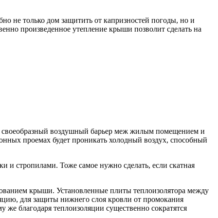
но не только дом защитить от капризностей погоды, но и
венно произведенное утепление крыши позволит сделать на
ает своеобразный воздушный барьер меж жилым помещением и
оконных проемах будет проникать холодный воздух, способный
и и стропилами. Тоже самое нужно сделать, если скатная
снованием крыши. Установленные плиты теплоизолятора между
ляцию, для защиты нижнего слоя кровли от промокания
у же благодаря теплоизоляции существенно сократятся