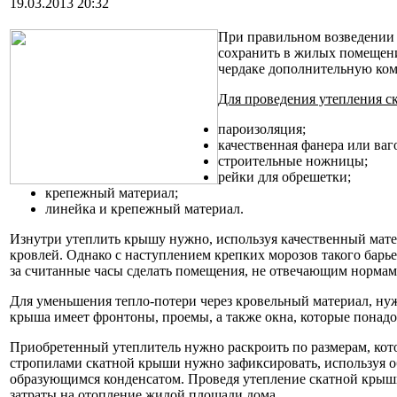
19.03.2013 20:32
При правильном возведении с
сохранить в жилых помещени
чердаке дополнительную ком
Для проведения утепления с
пароизоляция;
качественная фанера или ваг
строительные ножницы;
рейки для обрешетки;
крепежный материал;
линейка и крепежный материал.
Изнутри утеплить крышу нужно, используя качественный мате
кровлей. Однако с наступлением крепких морозов такого барье
за считанные часы сделать помещения, не отвечающим нормам
Для уменьшения тепло-потери через кровельный материал, нуж
крыша имеет фронтоны, проемы, а также окна, которые понадо
Приобретенный утеплитель нужно раскроить по размерам, кот
стропилами скатной крыши нужно зафиксировать, используя об
образующимся конденсатом. Проведя утепление скатной крыши
затраты на отопление жилой площади дома.