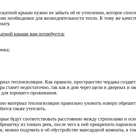
катной крыши нужно не забыть об ее утеплении, которое способ
ях необходимое для жизнедеятельности тепло. К тому же качест
нату.
катной крыши вам потребуется:
онка;
риал теплоизоляции. Как правило, пространство чердака созд
ра станет недостаточно, так как в дом через щели в дверных и 
 для хорошего проживания.
но материал теплоизоляции правильно уложить поверх обрешетк
бится также утеплить.
орые будут соответствовать расстоянию между стропилами и о
решетку из тонких реек, после чего к ней прикрепить пароизо
, можно подумать и об обустройстве мансардной комнаты, к том