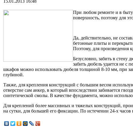
15.01.2013 16:48
При любом ремонте и в быту 
поверхность, поэтому для эт
Да, действительно, не соста
бетонные плиты и перекрытия
Поэтому, для произведения 
Безусловно, забить в стену 
забить дюбель удается не с 
шкафов можно использовать дюбеля толщиной 8-10 мм, при загл
глубиной.
Также, для крепления конструкций с большим весом используют
отверстие сам анкер, в который впоследствии забивается гвоз
синтетической смолы. В качестве фундамента, можно использ
Для креплений более массивных и тяжелых конструкций, произ
на сутки, для большей его фиксации. По истечении 24-х часов 