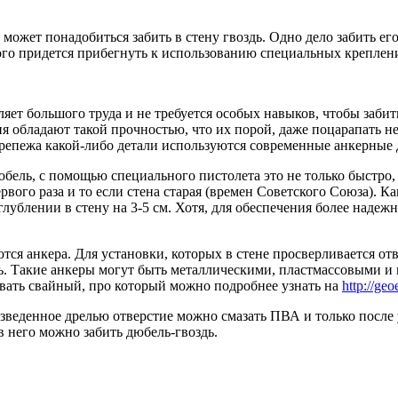
может понадобиться забить в стену гвоздь. Одно дело забить его
ого придется прибегнуть к использованию специальных креплени
вляет большого труда и не требуется особых навыков, чтобы заби
 обладают такой прочностью, что их порой, даже поцарапать нев
крепежа какой-либо детали используются современные анкерные 
дюбель, с помощью специального пистолета это не только быстро,
первого раза и то если стена старая (времен Советского Союза).
ублении в стену на 3-5 см. Хотя, для обеспечения более надежн
ся анкера. Для установки, которых в стене просверливается отв
дь. Такие анкеры могут быть металлическими, пластмассовыми и 
овать свайный, про который можно подробнее узнать на
http://geo
веденное дрелью отверстие можно смазать ПВА и только после у
в него можно забить дюбель-гвоздь.