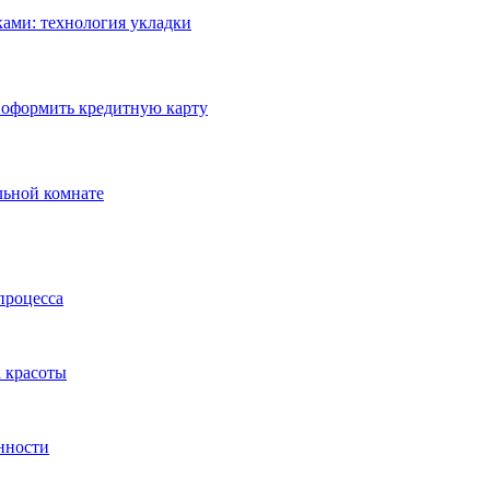
ами: технология укладки
 оформить кредитную карту
льной комнате
процесса
а красоты
нности