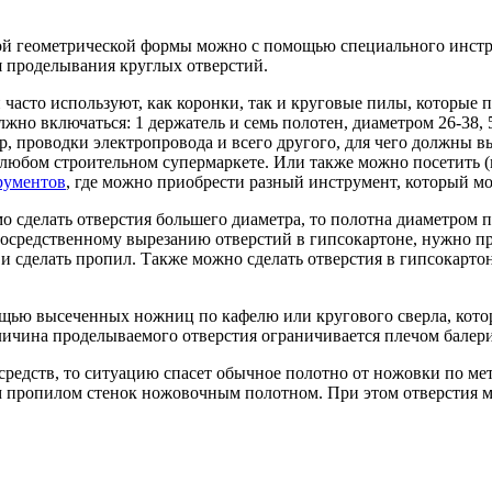
ой геометрической формы можно с помощью специального инструм
 проделывания круглых отверстий.
часто используют, как коронки, так и круговые пилы, которые пр
олжно включаться: 1 держатель и семь полотен, диаметром 26-38,
р, проводки электропровода и всего другого, для чего должны 
 любом строительном супермаркете. Или также можно посетить
рументов
, где можно приобрести разный инструмент, который мо
мо сделать отверстия большего диаметра, то полотна диаметром
епосредственному вырезанию отверстий в гипсокартоне, нужно пр
 и сделать пропил. Также можно сделать отверстия в гипсокарто
ощью высеченных ножниц по кафелю или кругового сверла, кото
величина проделываемого отверстия ограничивается плечом балер
 средств, то ситуацию спасет обычное полотно от ножовки по ме
 пропилом стенок ножовочным полотном. При этом отверстия мо