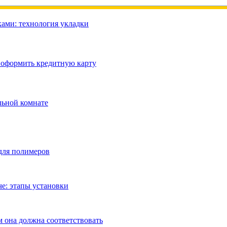
ами: технология укладки
 оформить кредитную карту
льной комнате
для полимеров
че: этапы установки
 она должна соответствовать