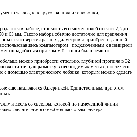
ента такого, как круговая пила или коронки,
одаются в наборе, стоимость его может колебаться от 2,5 до
 50 и 63 мм. Такого набора обычно достаточно для крепления
вырезаться отверстия разных диаметров и приобрести данный
 (воспользовавшись компьютером - подключенным к всемирной
жет понадобиться при каком бы то ни было ремонте.
 побольше можно приобрести отдельно, глубиной пропила в 32
оизвести точную разметку в необходимых местах, после чего
не с помощью электрического лобзика, которым можно сделать
рые еще называются балеринкой. Единственным, при этом,
инки.
таллу и дрель со сверлом, которой по намеченной линии
жно сделать разного необходимого вам размера.