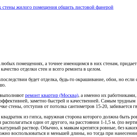
 любых помещениях, а точнее имеющимся в них стенам, придаетс
качество отделки стен и всего ремонта в целом.
впоследствии будет отделка, будь-то окрашивание, обои, но если
шо.
 выполняют
ремонт квартир (Москва)
, а именно их работниками,
ффективней, заметно быстрей и качественней. Самым трудным в
очке стены, отступив от потолка сантиметров 15-20, забивается гв
я квадратик из гипса, наружная сторона которого должна быть ро
асполагаться один от другого, на расстоянии 1-1,5 м. (по верти
катурный раствор. Обычно, к маякам крепятся ровные, без каки
но воспользоваться и меньшей длины, но тогда при нанесении р