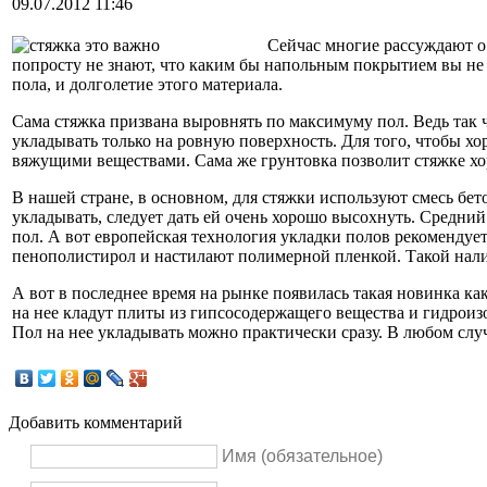
09.07.2012 11:46
Сейчас многие рассуждают о
попросту не знают, что каким бы напольным покрытием вы не п
пола, и долголетие этого материала.
Сама стяжка призвана выровнять по максимуму пол. Ведь так
укладывать только на ровную поверхность. Для того, чтобы хор
вяжущими веществами. Сама же грунтовка позволит стяжке хо
В нашей стране, в основном, для стяжки используют смесь бет
укладывать, следует дать ей очень хорошо высохнуть. Средни
пол. А вот европейская технология укладки полов рекоменду
пенополистирол и настилают полимерной пленкой. Такой налив
А вот в последнее время на рынке появилась такая новинка ка
на нее кладут плиты из гипсосодержащего вещества и гидроизо
Пол на нее укладывать можно практически сразу. В любом слу
Добавить комментарий
Имя (обязательное)