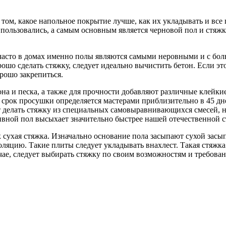
 том, какое напольное покрытие лучше, как их укладывать и вс
ользовались, а самым основным является черновой пол и стяжка
 часто в домах именно полы являются самыми неровными и с бо
ошо сделать стяжку, следует идеально вычистить бетон. Если эт
рошо закрепиться.
она и песка, а также для прочности добавляют различные клейкие
й срок просушки определяется мастерами приблизительно в 45 д
ет делать стяжку из специальных самовыравнивающихся смесей,
ной пол высыхает значительно быстрее нашей отечественной ст
к сухая стяжка. Изначально основание пола засыпают сухой засып
ляцию. Такие плиты следует укладывать внахлест. Такая стяжка 
чае, следует выбирать стяжку по своим возможностям и требова