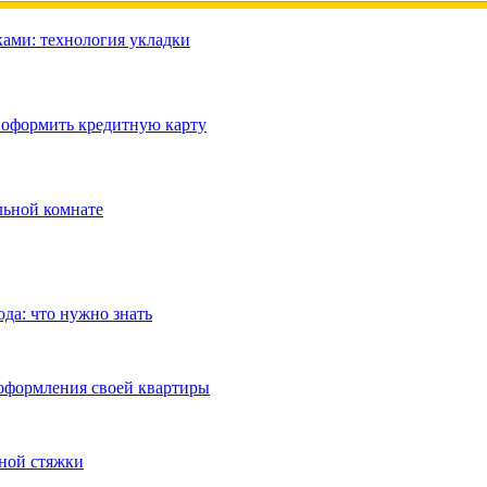
ами: технология укладки
 оформить кредитную карту
льной комнате
да: что нужно знать
 оформления своей квартиры
тной стяжки