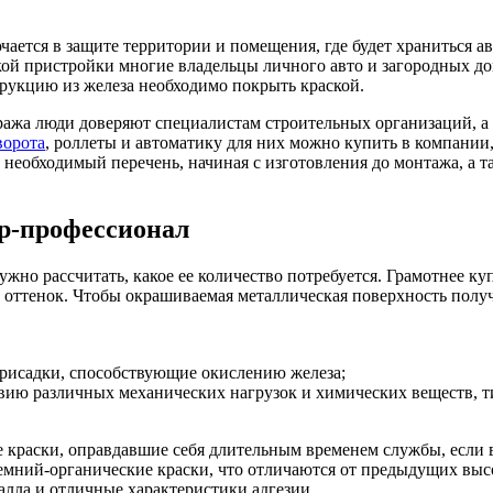
ается в защите территории и помещения, где будет храниться а
ой пристройки многие владельцы личного авто и загородных до
рукцию из железа необходимо покрыть краской.
аража люди доверяют специалистам строительных организаций, а
ворота
, роллеты и автоматику для них можно купить в компании
необходимый перечень, начиная с изготовления до монтажа, а 
р-профессионал
но рассчитать, какое ее количество потребуется. Грамотнее куп
й оттенок. Чтобы окрашиваемая металлическая поверхность пол
присадки, способствующие окислению железа;
твию различных механических нагрузок и химических веществ, ти
краски, оправдавшие себя длительным временем службы, если 
емний-органические краски, что отличаются от предыдущих высо
лла и отличные характеристики адгезии.