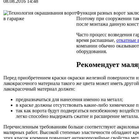
08.08.2016 14:48
Функция разных ворот заключ
Поэтому при сооружении так
после монтажа данную конст
Часто процесс возведения г
время распашные,
откатные 
компании обычно оказывают 
оборудования.
Рекомендует маля
Перед приобретением краски окраски железной поверхности нуж
лакокрасочного материала такого же цвета может иметь друго
лакокрасочный материал должен:
предназначаться для нанесения именно на металл;
в краске должны отсутствовать какие-либо химические 
так как ворота будут подвергаться неизбежному воздейс
легко способно выдержать сжатие и расширение металла.
Перечисленным требованиям больше соответствуют акриловые 
малярных работ. Высокой степенью эластичности обладают кр
этих красок кремния повышает антикоррозийные свойства мета