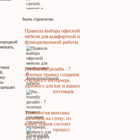
Знать строителю
Правила выбора офисной
мебели для комфортной и
функциональной работы
днородной
емешать,
езкие
Pet-friendly дизайн - 7
й,
золотых правил создания
вку
стильного интерьера,
ра
удобного для вас и ваших
зрешает
питомцев
Технология монтажа
логотипа на стену: из
каких этапов состоит
процесс