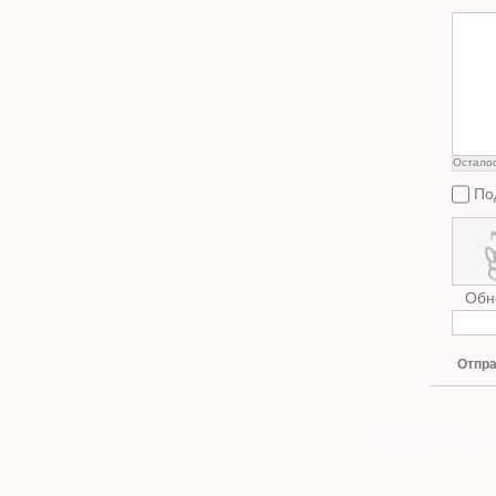
Остало
По
Обн
Отпра
Copyright © Ваш рем