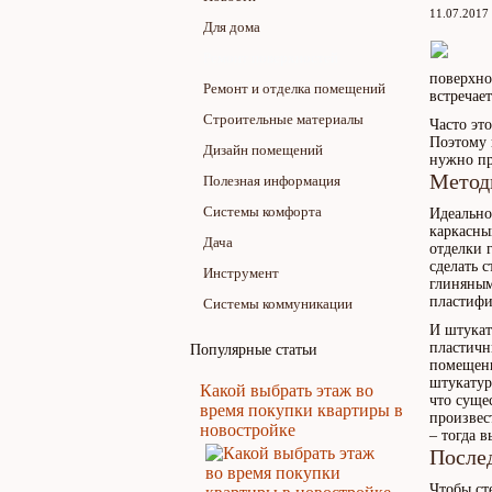
11.07.2017
Для дома
Ремонт поверхностей
поверхно
Ремонт и отделка помещений
встречае
Строительные материалы
Часто эт
Поэтому 
Дизайн помещений
нужно пр
Метод
Полезная информация
Системы комфорта
Идеально
каркасны
Дача
отделки 
сделать 
Инструмент
глиняным
пластифи
Системы коммуникации
И штукат
пластичн
Популярные статьи
помещени
штукатур
Какой выбрать этаж во
что суще
время покупки квартиры в
произвес
новостройке
– тогда 
Послед
Чтобы ст