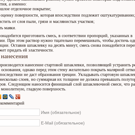
тия, а именно:
ошлое отделочное покрытие;
 оценку поверхности, которая впоследствии подлежит оштукатуриванию;
истить от слоя пыли, грязи и маслянистых участков;
ть маяки.
онадобится приготовить смесь, в соответствии пропорций, указанных в
ии. При этом раствор нужно тщательно перемешивать, чтобы достичь о
нции. Оставив шпаклевку на десять минут, смесь снова понадобится пер
жет придать ей эластичности.
 нанесения
роизводится нанесение стартовой шпаклевки, позволяющей устранить р
 основания, однако перед этим стену желательно покрыть малярной сетко
впоследствии не даст образования трещин. Укладывать стартовую шпакле
несколько слоев, но суммарная их толщине не должна превышать полуто
ров. Следующим наносится финишный слой шпаклевочной смеси, что ра
 монолитную, гладкую поверхность.
 комментарий
Имя (обязательное)
E-Mail (обязательное)