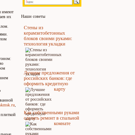
ы имеют
Наши советы
аев их
шлом.
Стены из
керамзитобетонных
лями.
блоков своими руками:
елом
технология укладки
тоном:
мо
бом
Лучшие предложения от
нием
российских банков: где
оформить кредитную
карту
о
ованной
skmsk.ru
,
Как собственными руками
 плиткой
сделать ремонт в спальной
комнате
ельные