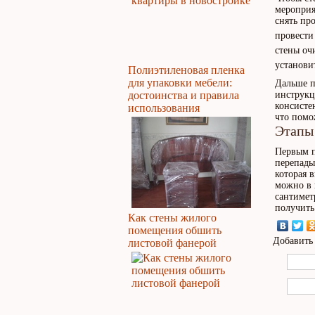
мероприя
снять пр
провести
стены оч
установи
Полиэтиленовая пленка
для упаковки мебели:
Дальше п
достоинства и правила
инструкц
консисте
использования
что помо
Этапы
Первым п
перепады
которая 
можно в 
сантимет
получить
Как стены жилого
помещения обшить
Добавить
листовой фанерой