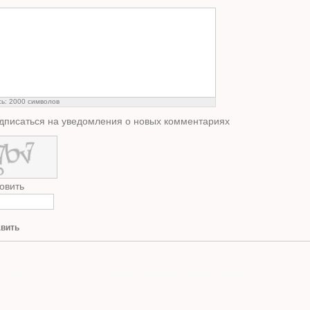
сь:
2000
символов
дписаться на уведомления о новых комментариях
овить
вить
онтник - 2011-2014. При копировании информации, активная индексируемая гиперссылка 