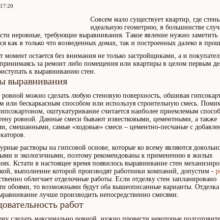
 17:20
Совсем мало существует квартир, где стен
идеальную геометрию, в большинстве случ
сти неровные, требующие выравнивания. Такое явление нужно заметить
тся как в только что возведенных домах, так и построенных далеко в про
от момент остается без внимания не только застройщиками, а и покупате
принимаясь за ремонт либо помещения или квартиры в целом первым д
иступать к выравниванию стен.
ы выравнивания
 ровной можно сделать любую стеновую поверхность, обшивая гипсокар
м или бескаркасным способом или используя строительную смесь. Поми
гипсокартоном, оштукатуривание считается наиболее приемлемым спосо
стену ровной. Данные смеси бывают известковыми, цементными, а также
и, смешанными, самые «ходовые» смеси – цементно-песчаные с добавле
каторов.
урные растворы на гипсовой основе, которые ко всему являются довольн
ыми и экологичными, поэтому рекомендованы к применению в жилых
ях. Кстати в настоящее время появилось выравнивание стен механизир
кой, выполнение которой производят работники компаний, допустим -
p
ственно облегчает отделочные работы. Если отделку стен запланировано
ти обоями, то возможными будут оба вышеописанные варианты. Отделка
выравнивание лучше производить непосредственно смесями.
овательность работ
ену сделать максимально ровной, нужно провести некоторые подготовит