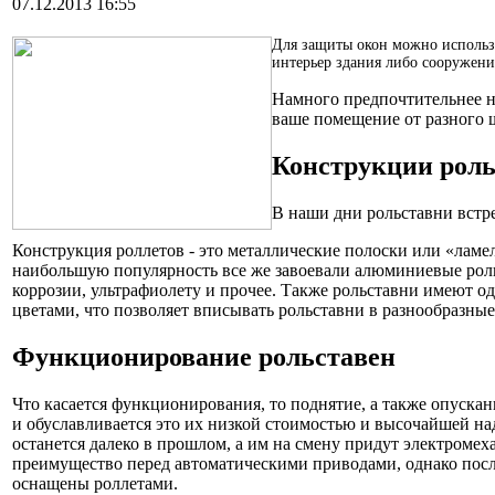
07.12.2013 16:55
Для защиты окон можно использо
интерьер здания либо сооружения
Намного предпочтительнее не
ваше помещение от разного 
Конструкции роль
В наши дни рольставни встре
Конструкция роллетов - это металлические полоски или «лам
наибольшую популярность все же завоевали алюминиевые роль
коррозии, ультрафиолету и прочее. Также рольставни имеют 
цветами, что позволяет вписывать рольставни в разнообразны
Функционирование рольставен
Что касается функционирования, то поднятие, а также опуск
и обуславливается это их низкой стоимостью и высочайшей на
останется далеко в прошлом, а им на смену придут электроме
преимущество перед автоматическими приводами, однако после
оснащены роллетами.