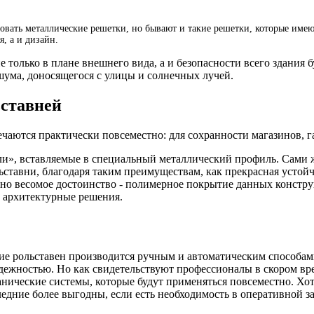
вать металлические решетки, но бывают и такие решетки, которые имею
, а и дизайн.
 только в плане внешнего вида, а и безопасности всего здания 
шума, доносящегося с улицы и солнечных лучей.
ставней
чаются практически повсеместно: для сохранности магазинов, 
ели», вставляемые в специальный металлический профиль. Сами
ставни, благодаря таким преимуществам, как прекрасная устойч
одно весомое достоинство - полимерное покрытие данных конс
е архитектурные решения.
ание рольставен производится ручным и автоматическим способа
дежностью. Но как свидетельствуют профессионалы в скором вре
ханические системы, которые будут применяться повсеместно. Х
дние более выгодны, если есть необходимость в оперативной защ