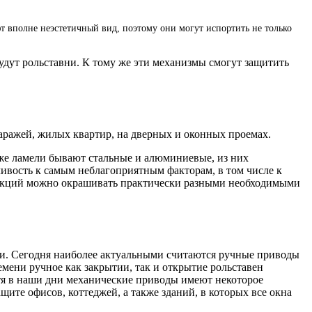
т вполне неэстетичный вид, поэтому они могут испортить не только
будут рольставни. К тому же эти механизмы смогут защитить
гаражей, жилых квартир, на дверных и оконных проемах.
 же ламели бывают стальные и алюминиевые, из них
ивость к самым неблагоприятным факторам, в том числе к
трукций можно окрашивать практически разными необходимыми
ми. Сегодня наиболее актуальными считаются ручные приводы
мени ручное как закрытии, так и открытие рольставен
отя в наши дни механические приводы имеют некоторое
ите офисов, коттеджей, а также зданий, в которых все окна