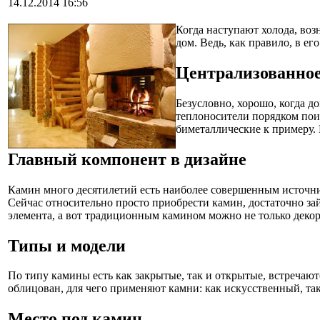
14.12.2014 16:56
Когда наступают холода, воз
дом. Ведь, как правило, в ег
Централизованное
Безусловно, хорошо, когда д
теплоносители порядком пои
биметаллические к примеру. Н
Главный компонент в дизайне
Камин много десятилетий есть наиболее совершенным источни
Сейчас относительно просто приобрести камин, достаточно за
элемента, а вот традиционным камином можно не только декор
Типы и модели
По типу камины есть как закрытые, так и открытые, встречаю
облицован, для чего применяют камни: как искусственный, та
Место под камин