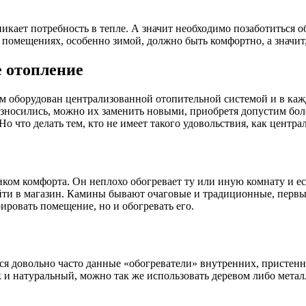
никает потребность в тепле. А значит необходимо позаботиться
о помещениях, особенно зимой, должно быть комфортно, а значит,
 отопление
ом оборудован централизованной отопительной системой и в каж
зносились, можно их заменить новыми, приобретя допустим бо
о что делать тем, кто не имеет такого удовольствия, как центра
ком комфорта. Он неплохо обогревает ту или иную комнату и ес
йти в магазин. Камины бывают очаговые и традиционные, первый
ировать помещение, но и обогревать его.
тся довольно часто данные «обогреватели» внутренних, пристенн
к и натуральный, можно так же использовать деревом либо мета