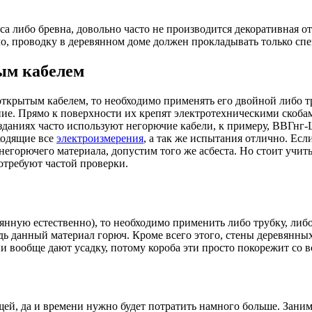
са либо бревна, довольно часто не производится декоративная о
ло, проводку в деревянном доме должен прокладывать только сп
ым кабелем
открытым кабелем, то необходимо применять его двойной либо т
ие. Прямо к поверхности их крепят электротехническими скобам
зданиях часто используют негорючие кабели, к примеру, ВВГнг-
ходящие все
электроизмерения
, а так же испытания отлично. Ес
 негорючего материала, допустим того же асбеста. Но стоит учи
отребуют частой проверки.
евянную естественно), то необходимо применить либо трубку, либ
дь данный материал горюч. Кроме всего этого, стены деревянных
и вообще дают усадку, потому короба эти просто покорежит со 
ей, да и времени нужно будет потратить намного больше. Занима