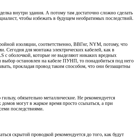
тделка внутри здания. А потому там достаточно сложно сделать
ециалист, чтобы избежать в будущем необратимых последствий.
ройной изоляции, соответственно, ВВГнг, NYM, потому, что
и. Сегодня для монтажа электрических кабелей, как в
LS с оболочкой, которые не выделяют никаких вредных
ли выбор остановлен на кабеле ПУНП, то понадобиться под него
тывать, прокладая провод таким способом, что они беззащитны
о гильзу, обязательно металлические. Не рекомендуется
 домов могут в жаркое время просто ссыхаться, а при
всеми последствиями.
ться скрытой проводкой рекомендуется до того, как будут