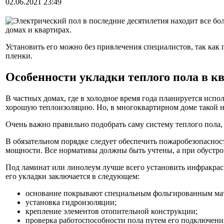
02.06.2021 23:49
Электрический пол в последние десятилетия находит все бо
домах и квартирах.
Установить его можно без привлечения специалистов, так как 
пленки.
Особенности укладки теплого пола в кв
В частных домах, где в холодное время года планируется испо
хорошую теплоизоляцию. Но, в многоквартирном доме такой н
Очень важно правильно подобрать саму систему теплого пола,
В обязательном порядке следует обеспечить пожаробезопаснос
мощности. Все нормативы должны быть учтены, а при обустрой
Под ламинат или линолеум лучше всего установить инфракра
его укладки заключается в следующем:
основание покрывают специальным фольгированным ма
установка гидроизоляции;
крепление элементов отопительной конструкции;
проверка работоспособности пола путем его подключения