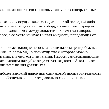
ых видов можно отнести к основным типам, и их конструктивные
 которых осуществляется подача чистой холодной либо
инцип работы данного типа оборудования – это передача
тва, находящимся между лопастями. Затем под напором
алее, а ее место занимает новая жидкость, попадающая от
мальновсасывающие насосы, а также насосы центробежные
ания Grundfos-MQ, о преимуществах которого можно
чатыми, а и многоступенчатыми. Насосы самовсасывающие
 всасывающем патрубке отсутствует жидкость. А вот насосы
ии всасывания удалять газ.
аиболее высокий напор при одинаковой производительности.
и, обеспечивая при этом довольно хороший напор.