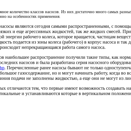
мное количество классов насосов. Из них достаточно много самых разн
нно на особенностях применения.
насосы являются сегодня самыми распространенными, с помощью
вязких и еще агрессивных жидкостей, так же жидких смесей. Пр
й энергии рабочего колеса, которое вращается, частицам вещес
сть подается из зоны колеса (рабочего) в корпус насоса и так д
происходит непрекращающаяся работа самого насоса.
ов наибольшее распространение получили такие типы, как нор
оследних насосов и была разработана серия насосного оборудов
php
. Перечисленные ранее насосы бывают не только одноступен
 большое газосодержание, но и могут начинать работу, когда во
иния подачи не заполнены жидкостью, а еще они не могут из лин
х отличаются тем, что первые имеют возможность создавать н
ртикальные и устанавливаются которые в вертикальном положени