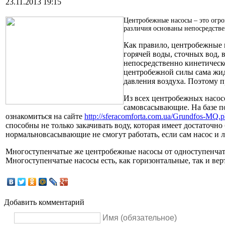
23.11.2013 19:15
Центробежные насосы – это огро
различия основаны непосредстве
Как правило, центробежные 
горячей воды, сточных вод, 
непосредственно кинетическо
центробежной силы сама жидко
давления воздуха. Поэтому 
Из всех центробежных насос
самовсасывающие. На базе п
ознакомиться на сайте
http://sferacomforta.com.ua/Grundfos-MQ.
способны не только закачивать воду, которая имеет достаточно
нормальновсасывающие не смогут работать, если сам насос и л
Многоступенчатые же центробежные насосы от одноступенчаты
Многоступенчатые насосы есть, как горизонтальные, так и ве
Добавить комментарий
Имя (обязательное)