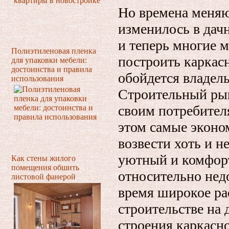
Но времена меняю
изменилось в дачн
и теперь многие м
Полиэтиленовая пленка
построить каркас
для упаковки мебели:
достоинства и правила
обойдется владел
использования
Строительный рын
своим потребител
этом самые эконо
возвести хоть и н
уютный и комфорт
Как стены жилого
помещения обшить
относительно нед
листовой фанерой
время широкое ра
строительстве на 
строения каркасн