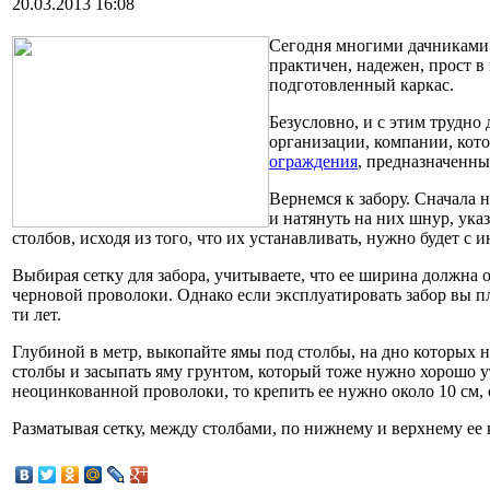
20.03.2013 16:08
Сегодня многими дачниками и
практичен, надежен, прост в
подготовленный каркас.
Безусловно, и с этим трудно
организации, компании, кот
ограждения
, предназначенны
Вернемся к забору. Сначала 
и натянуть на них шнур, ука
столбов, исходя из того, что их устанавливать, нужно будет с и
Выбирая сетку для забора, учитываете, что ее ширина должна о
черновой проволоки. Однако если эксплуатировать забор вы пл
ти лет.
Глубиной в метр, выкопайте ямы под столбы, на дно которых 
столбы и засыпать яму грунтом, который тоже нужно хорошо ут
неоцинкованной проволоки, то крепить ее нужно около 10 см,
Разматывая сетку, между столбами, по нижнему и верхнему ее 