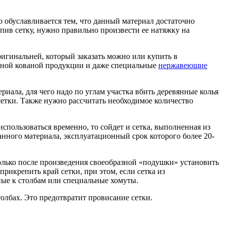
о обуславливается тем, что данный материал достаточно
упив сетку, нужно правильно произвести ее натяжку на
оригинальней, который заказать можно или купить в
азной кованой продукции и даже специальные
нержавеющие
риала, для чего надо по углам участка вбить деревянные колья
сетки. Также нужно рассчитать необходимое количество
использоваться временно, то сойдет и сетка, выполненная из
анного материала, эксплуатационный срок которого более 20-
Только после произведения своеобразной «подушки» установить
рикрепить край сетки, при этом, если сетка из
ные к столбам или специальные хомуты.
толбах. Это предотвратит провисание сетки.