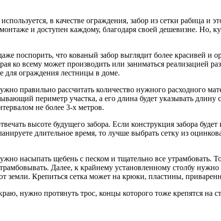
спользуется, в качестве ограждения, забор из сетки рабица и эт
 монтаже и доступен каждому, благодаря своей дешевизне. Но, к
 даже поспорить, что кованый забор выглядит более красивей и 
орая ко всему может производить или заниматься реализацией р
е для ограждения лестницы в доме.
нужно правильно рассчитать количество нужного расходного мате
зывающий периметр участка, а его длина будет указывать длину 
нтервалом не более 3-х метров.
твечать высоте будущего забора. Если конструкция забора будет 
анируете длительное время, то лучше выбрать сетку из оцинков
нужно насыпать щебень с песком и тщательно все утрамбовать. 
рамбовывать. Далее, к крайнему установленному столбу нужно п
 от земли. Крепиться сетка может на крюки, пластины, приварен
краю, нужно протянуть трос, концы которого тоже крепятся на с