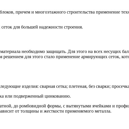
блоков, причем и многоэтажного строительства применение техн
еток для большей надежности строения.
 материала необходимо защищать. Для этого на всех несущих ба
 решением для этого стало применение армирующих сеток, кото
едующие изделия: сварная сетка; плетеная, без сварки; просечка
ока или подверженный цинкованию.
дратной, до ромбовидной формы, с вытянутыми ячейками и про
зависит от толщины и жесткости применяемого металла.