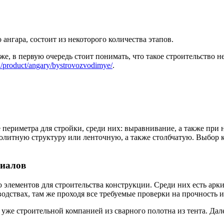
ангара, состоит из некоторого количества этапов.
е, в первую очередь стоит понимать, что такое строительство н
/product/angary/bystrovozvodimye/
.
 периметра для стройки, среди них: выравнивание, а также при 
олитную структуру или ленточную, а также столбчатую. Выбор к
риалов
 элементов для строительства конструкции. Среди них есть арки
дствах, там же проходя все требуемые проверки на прочность и
 уже строительной компанией из сварного полотна из тента. Да