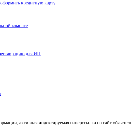
 оформить кредитную карту
льной комнате
реставрацию для ИП
ы
ормации, активная индексируемая гиперссылка на сайт обязател