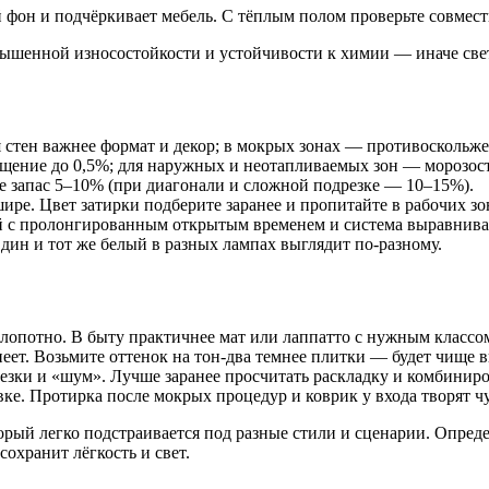
й фон и подчёркивает мебель. С тёплым полом проверьте совмес
вышенной износостойкости и устойчивости к химии — иначе свет
я стен важнее формат и декор; в мокрых зонах — противоскольже
ощение до 0,5%; для наружных и неотапливаемых зон — морозост
те запас 5–10% (при диагонали и сложной подрезке — 10–15%).
ре. Цвет затирки подберите заранее и пропитайте в рабочих зо
й с пролонгированным открытым временем и система выравнива
дин и тот же белый в разных лампах выглядит по-разному.
 хлопотно. В быту практичнее мат или лаппатто с нужным класс
еет. Возьмите оттенок на тон-два темнее плитки — будет чище в
езки и «шум». Лучше заранее просчитать раскладку и комбиниро
вке. Протирка после мокрых процедур и коврик у входа творят чу
орый легко подстраивается под разные стили и сценарии. Опреде
охранит лёгкость и свет.