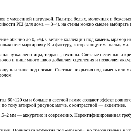
ов с умеренной нагрузкой. Палитра белых, молочных и бежевых 
ойкости PEI (для дома — 3–4), на стены можно смелее выбирать
ние обычно до 0,5%). Светлые коллекции под камень, мрамор 
ольжение: маркировку R и фактуру, которая ощутима пальцами.
я нагрузка: лестницы, террасы, техзоны. Светлые песочные и к
полов и ниш: много швов добавляет сцепления и позволяет акку
 ощупь и тише под ногами. Светлые покрытия под камень или ми
полом.
иты 60×120 см и больше в светлой гамме создают эффект ровног
 по тону затиркой рисунок мягче, с контрастной — акцентнее.
,5–2 мм — аккуратно и современно. Неректифицированная требуе
зни. Полировка эффектна под «мрамор», но требовательна в ух