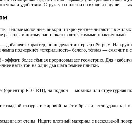
унка и удобством. Структура полезна на входе и в душе — там
ном
сть. Тёплые молочные, айвори и экрю уютнее читаются в жилых 
ые разводы и потому часто оказываются самыми практичными.
— добавляет характер, но не делает интерьер пёстрым. На круп
 лампа подчеркнёт «стерильность» белого, тёплая — смягчит и с
» эффект, более тёмная прорисовывает геометрию. Для «кабанчи
чнее взять тон на один-два шага темнее плитки.
 (ориентир R10–R11), на поддон — мозаика или структурная по
 с гладкой глазурью: жировой налёт и брызги легче удалить. По
раздвигают стены. Ищите плотный материал с нескользкой поверх