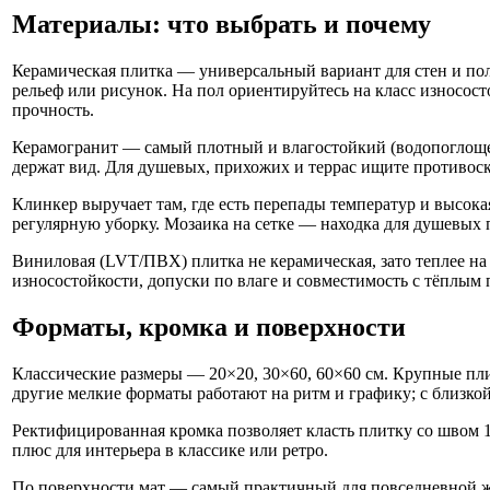
Материалы: что выбрать и почему
Керамическая плитка — универсальный вариант для стен и пол
рельеф или рисунок. На пол ориентируйтесь на класс износост
прочность.
Керамогранит — самый плотный и влагостойкий (водопоглоще
держат вид. Для душевых, прихожих и террас ищите противоск
Клинкер выручает там, где есть перепады температур и высока
регулярную уборку. Мозаика на сетке — находка для душевых 
Виниловая (LVT/ПВХ) плитка не керамическая, зато теплее на
износостойкости, допуски по влаге и совместимость с тёплым 
Форматы, кромка и поверхности
Классические размеры — 20×20, 30×60, 60×60 см. Крупные пл
другие мелкие форматы работают на ритм и графику; с близкой
Ректифицированная кромка позволяет класть плитку со швом 1
плюс для интерьера в классике или ретро.
По поверхности мат — самый практичный для повседневной жи