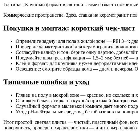
Гостиная. Крупный формат в светлой гамме создаёт спокойны
Коммерческие пространства. Здесь ставка на керамогранит по
Покупка и монтаж: короткий чек-лист
Определите задачу: для пола в жилой зоне — PEI 3–4; дл
Проверьте характеристики: для керамогранита водопогл
Согласуйте калибр и тон: берите одну партию, добавляй
Продумайте швы: ректификация — 1,5–2 мм; без неё — ши
Клей и формат: для крупняка нужен деформативный кле
Освещение: смотрите образцы дома — днём и вечером. О
Типичные ошибки и уход
Глянец на полу в мокрой зоне — красиво, но скользко и
Слишком белая затирка на кухне/в прихожей быстро темн
Случайный формат в маленькой комнате даёт много подр
Уход: pH-нейтральные средства, без абразивов на полиро
Итог простой: светлая плитка — чистый, пластичный фон, кот
поверхность, проверьте характеристики — и интерьер надолго с