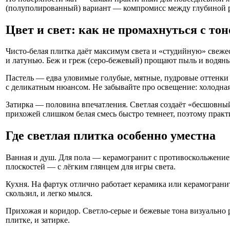
(полуполированный) вариант — компромисс между глубиной рис
Цвет и свет: как не промахнуться с то
Чисто-белая плитка даёт максимум света и «студийную» свеже
и латунью. Беж и греж (серо-бежевый) прощают пыль и водян
Пастель — едва уловимые голубые, мятные, пудровые оттенки 
с деликатным нюансом. Не забывайте про освещение: холодная
Затирка — половина впечатления. Светлая создаёт «бесшовный
прихожей слишком белая смесь быстро темнеет, поэтому практи
Где светлая плитка особенно уместна
Ванная и душ. Для пола — керамогранит с противоскольжением
плоскостей — с лёгким глянцем для игры света.
Кухня. На фартук отлично работает керамика или керамогранит
скользил, и легко мылся.
Прихожая и коридор. Светло-серые и бежевые тона визуально 
плитке, и затирке.