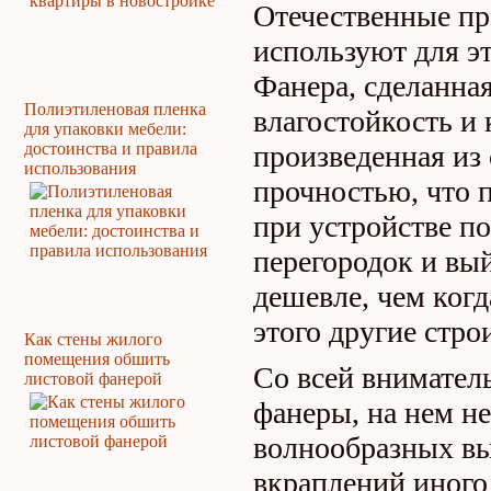
Отечественные пр
используют для эт
Фанера, сделанна
Полиэтиленовая пленка
влагостойкость и 
для упаковки мебели:
достоинства и правила
произведенная из
использования
прочностью, что п
при устройстве п
перегородок и вый
дешевле, чем когд
этого другие стр
Как стены жилого
помещения обшить
Со всей внимател
листовой фанерой
фанеры, на нем н
волнообразных в
вкраплений иного 