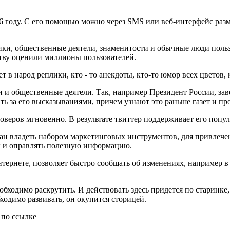
2006 году. С его помощью можно через SMS или веб-интерфейс р
ики, общественные деятели, знаменитости и обычные люди поль
ству оценили миллионы пользователей.
 в народ реплики, кто - то анекдоты, кто-то юмор всех цветов, 
 общественные деятели. Так, например Президент России, завед
ть за его высказываниями, причем узнают это раньше газет и пр
оверов мгновенно. В результате твиттер поддерживает его попул
ан владеть набором маркетинговых инструментов, для привлечен
ак и оправлять полезную информацию.
тернете, позволяет быстро сообщать об изменениях, например в
необходимо раскрутить. И действовать здесь придется по старинк
ходимо развивать, он окупится сторицей.
 по ссылке