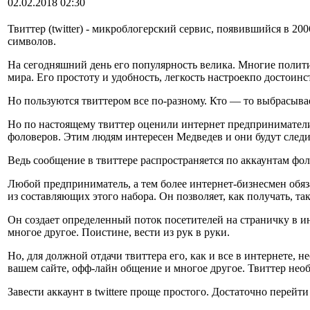
02.02.2018 02:30
Твиттер (twitter) - микроблогерский сервис, появившийся в 
символов.
На сегодняшний день его популярность велика. Многие полит
мира. Его простоту и удобность, легкость настроекпо достоин
Но пользуются твиттером все по-разному. Кто — то выбрасывает
Но по настоящему твиттер оценили интернет предприниматели и
фоловеров. Этим людям интересен Медведев и они будут следи
Ведь сообщение в твиттере распространяется по аккаунтам фол
Любой предприниматель, а тем более интернет-бизнесмен обяз
из составляющих этого набора. Он позволяет, как получать, т
Он создает определенный поток посетителей на страничку в ин
многое другое. Поистине, вести из рук в руки.
Но, для должной отдачи твиттера его, как и все в интернете, 
вашем сайте, офф-лайн общение и многое другое. Твиттер необ
Завести аккаунт в twittere проще простого. Достаточно перейти