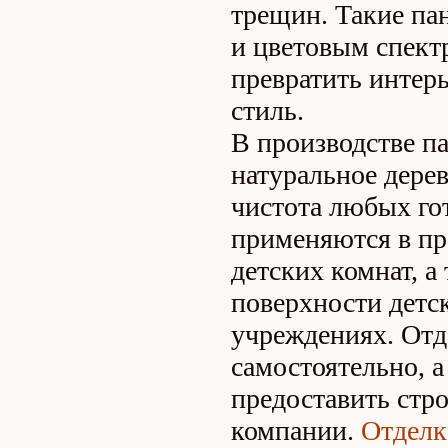
трещин. Такие па
и цветовым спектр
превратить интер
стиль.
В производстве п
натуральное дерев
чистота любых го
применяются в пр
детских комнат, 
поверхности детс
учреждениях. Отд
самостоятельно, а
предоставить стр
компании.
Отделк