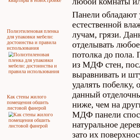
любой комнаты ил
Панели обладают 
естественной вла
Полиэтиленовая пленка
лучам, грязи. Да
для упаковки мебели:
достоинства и правила
отделывать любое
использования
потолка до пола.
из МДФ стен, пос
выравнивать и шту
удалять побелку, 
данный отделочны
Как стены жилого
помещения обшить
ниже, чем на друг
листовой фанерой
МДФ панели спос
натуральное дере
зато их поверхнос