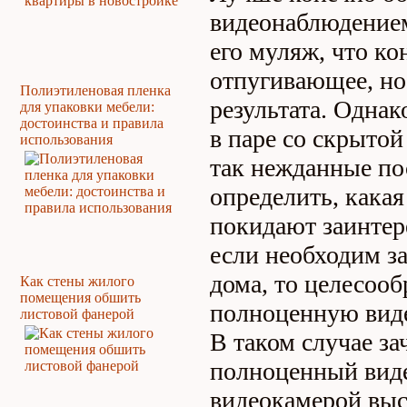
видеонаблюдением
его муляж, что ко
отпугивающее, но
Полиэтиленовая пленка
результата. Одна
для упаковки мебели:
достоинства и правила
в паре со скрыто
использования
так нежданные пос
определить, какая
покидают заинтер
если необходим з
дома, то целесоо
Как стены жилого
помещения обшить
полноценную виде
листовой фанерой
В таком случае за
полноценный виде
видеокамерой выс